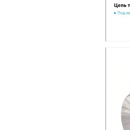
Цепь т
Под з