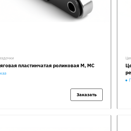
ездочки
Це
тяговая пластинчатая роликовая М, МС
Це
ре
аказ
Заказать