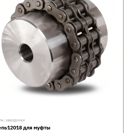
пи, звездочки
епь12018 для муфты