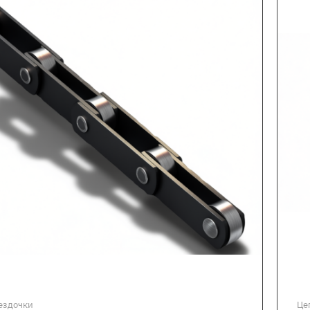
ездочки
Це