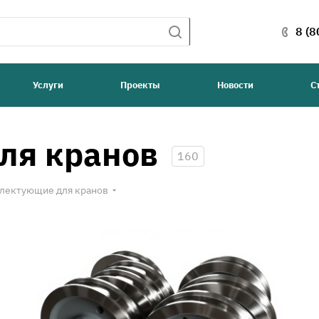
8 (8
Услуги
Проекты
Новости
С
ля кранов
160
лектующие для кранов