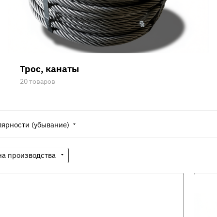
Трос, канаты
20 товаров
лярности (убывание)
на производства