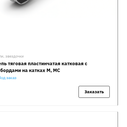
пи, звездочки
пь тяговая пластинчатая катковая с
бордами на катках М, МС
Под заказ
Заказать