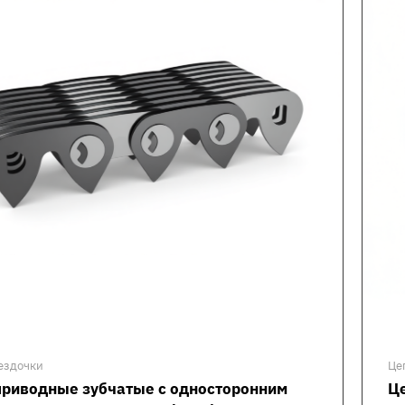
ездочки
Це
приводные зубчатые с односторонним
Ц