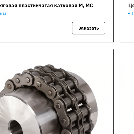
яговая пластинчатая катковая М, МС
Це
аказ
Заказать