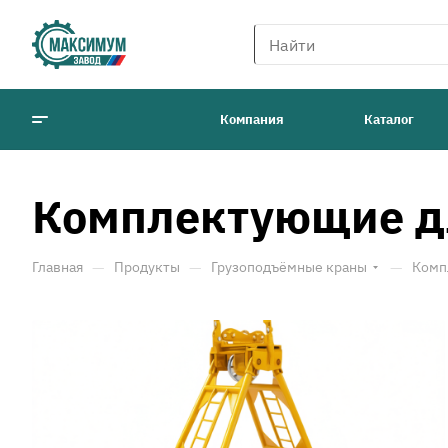
Компания
Каталог
Комплектующие д
—
—
—
Главная
Продукты
Грузоподъёмные краны
Комп