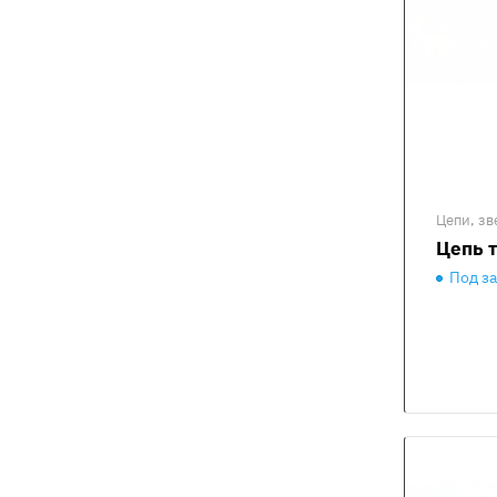
Цепи, зв
Цепь 
Под з