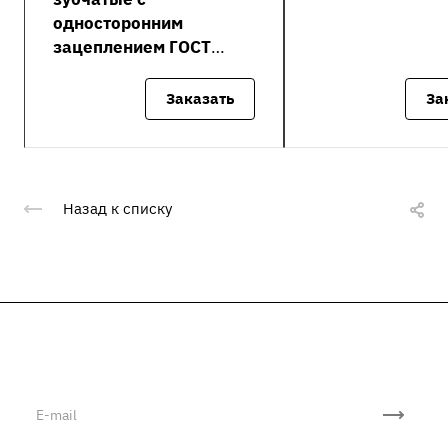
односторонним
зацеплением ГОСТ
13552-81 (ПЗ-1)
Заказать
За
Назад к списку
Подписывайтесь
на новости и акции