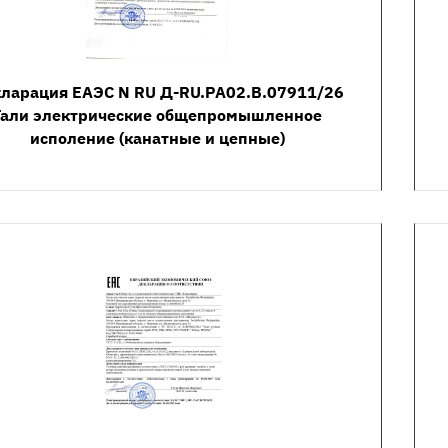
ларация ЕАЭС N RU Д-RU.РА02.В.07911/26
Тали электрические общепромышленное
исполение (канатные и цепные)