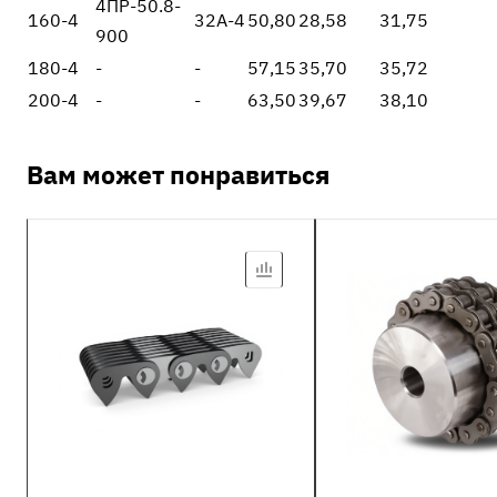
4ПР-50.8-
160-4
32А-4
50,80
28,58
31,75
900
180-4
-
-
57,15
35,70
35,72
200-4
-
-
63,50
39,67
38,10
Вам может понравиться