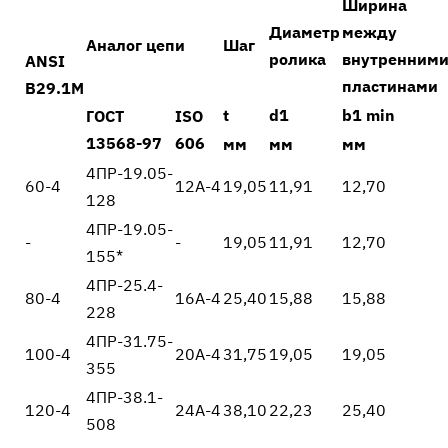
Ширина
Диаметр
между
Аналог цепи
Шаг
ролика
внутренним
ANSI
пластинами
В29.1М
t
d1
b1 min
ГОСТ
ISO
13568-97
606
мм
мм
мм
4ПР-19.05-
60-4
12А-4
19,05
11,91
12,70
128
4ПР-19.05-
-
-
19,05
11,91
12,70
155*
4ПР-25.4-
80-4
16А-4
25,40
15,88
15,88
228
4ПР-31.75-
100-4
20А-4
31,75
19,05
19,05
355
4ПР-38.1-
120-4
24А-4
38,10
22,23
25,40
508