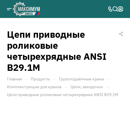
Цепи приводные
роликовые
четырехрядные ANSI
B29.1M
—
—
—
Главная
Продукты
Грузоподъёмные краны
—
—
Комплектующие для кранов
Цепи, звездочки
Цепи приводные роликовые четырехрядные ANSI B29.1M