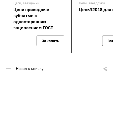
Цепи, звездочки
Цепи, звездочки
Цепи приводные
Цепь12018 для
зубчатые с
односторонним
зацеплением ГОСТ
13552-81 (ПЗ-1)
Заказать
За
Назад к списку
Подписывайтесь
на новости и акции