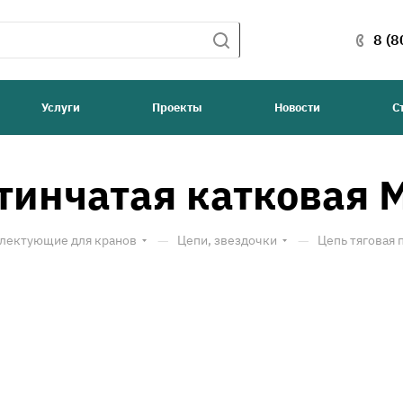
8 (8
Услуги
Проекты
Новости
С
тинчатая катковая 
—
—
лектующие для кранов
Цепи, звездочки
Цепь тяговая 