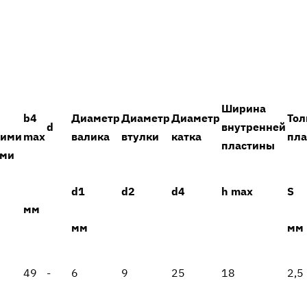
Ширина
b4
Диаметр
Диаметр
Диаметр
То
d
внутренней
ними
max
валика
втулки
катка
пл
пластины
ами
d1
d2
d4
h max
S
мм
мм
мм
49
-
6
9
25
18
2,5