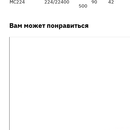
МС224
224/22400
90
42
500
Вам может понравиться