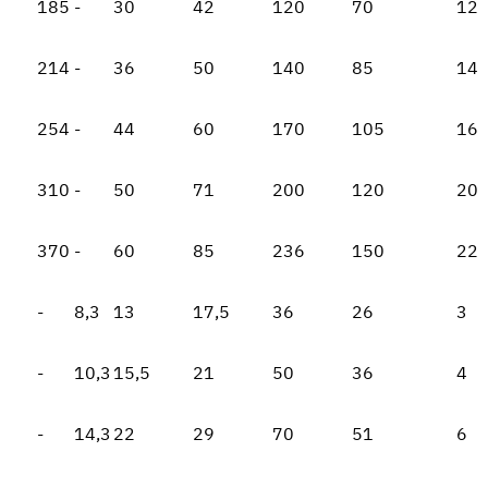
185
-
30
42
120
70
12
214
-
36
50
140
85
14
254
-
44
60
170
105
16
310
-
50
71
200
120
20
370
-
60
85
236
150
22
-
8,3
13
17,5
36
26
3
-
10,3
15,5
21
50
36
4
-
14,3
22
29
70
51
6