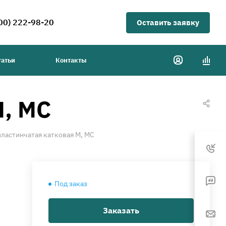
00) 222-98-20
Оставить заявку
татьи
Контакты
М, МС
пластинчатая катковая М, МС
Под заказ
Заказать