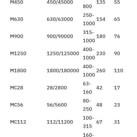
М450
450/45000
135
55
800
250-
М630
630/63000
154
65
1000
315-
М900
900/90000
180
76
1000
400-
М1250
1250/125000
230
90
1000
400-
М1800
1800/180000
260
110
1000
63-
МС28
28/2800
42
17
160
80-
МС56
56/5600
48
23
250
100-
МС112
112/11200
67
31
315
160-