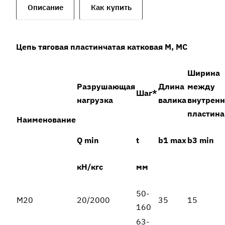
Описание
Как купить
Цепь тяговая пластинчатая катковая М, МС
Ширина
Разрушающая
Длина
между
Шаг*
нагрузка
валика
внутрен
пластин
Наименование
Q min
t
b1 max
b3 min
кН/кгс
мм
50-
М20
20/2000
35
15
160
63-