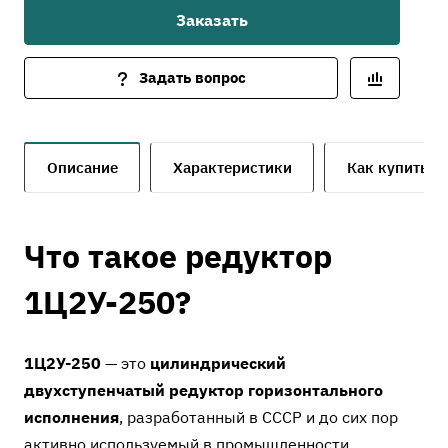
Заказать
Редуктор 1Ц2У-250 отличается прочной конструкцией,
высокой износостойкостью и способен работать в
условиях длительных нагрузок. Идеален для
Задать вопрос
оборудования с ограниченным пространством и
средними эксплуатационными требованиями.
Описание
Характеристики
Как купить
Что такое редуктор
1Ц2У-250?
1Ц2У-250
— это
цилиндрический
двухступенчатый редуктор горизонтального
исполнения
, разработанный в СССР и до сих пор
активно используемый в промышленности.