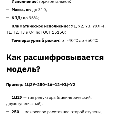
Исполнение:
горизонтальное;
Масса, кг:
до 310;
КПД:
до 96%;
Климатическое исполнение:
У1, У2, У3, УХЛ-4,
Т1, Т2, Т3 и О4 по ГОСТ 15150;
Температурный режим:
от -40°C до +50°C;
Как расшифровывается
модель?
Пример: 1Ц2У–250–16–12–КЦ–У2
1Ц2У
— тип редуктора (цилиндрический,
двухступенчатый);
250
— межосевое расстояние второй ступени,