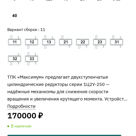
Вариант сборки :
11
ТПК «Максимум» предлагает двухступенчатые
цилиндрические редукторы серии 1Ц2У-250 —
надёжные механизмы для снижения скорости
вращения и увеличения крутящего момента. Устройства
разработаны в советский период и до сих пор
Подробности
востребованы в ленточных конвейерах,
170000 ₽
бетоносмесителях, куттерах, дробилках, лебёдках и
В наличии
других промышленных системах.