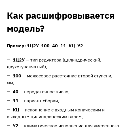
Как расшифровывается
модель?
Пример: 1Ц2У–100–40–11–КЦ–У2
1Ц2У
— тип редуктора (цилиндрический,
двухступенчатый);
100
— межосевое расстояние второй ступени,
мм;
40
— передаточное число;
11
— вариант сборки;
КЦ
— исполнение с входным коническим и
выходным цилиндрическим валом;
У2
— климатическое исполнение для умеренного