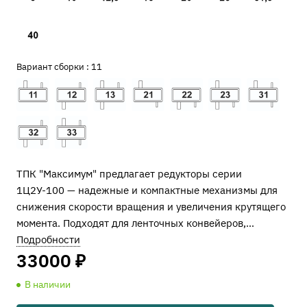
Вариант сборки :
11
ТПК "Максимум" предлагает редукторы серии
1Ц2У-100 — надежные и компактные механизмы для
снижения скорости вращения и увеличения крутящего
момента. Подходят для ленточных конвейеров,
роликовых механизмов, смесителей, монтажных
Подробности
лебедок и других промышленных систем.
33000 ₽
Редуктор 1Ц2У-100 отличается высоким КПД (до 98%),
В наличии
выдерживает значительные нагрузки и идеально
подходит для оборудования с ограниченным