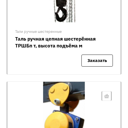
Тали ручные шестеренные
Таль ручная цепная шестерённая
ТРШБп т, высота подъёма м
Заказать