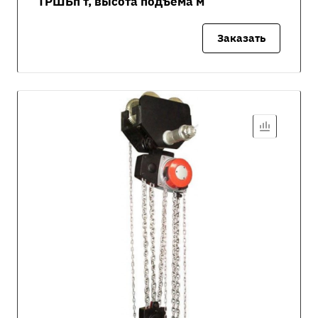
ТРШБп т, высота подъёма м
Заказать