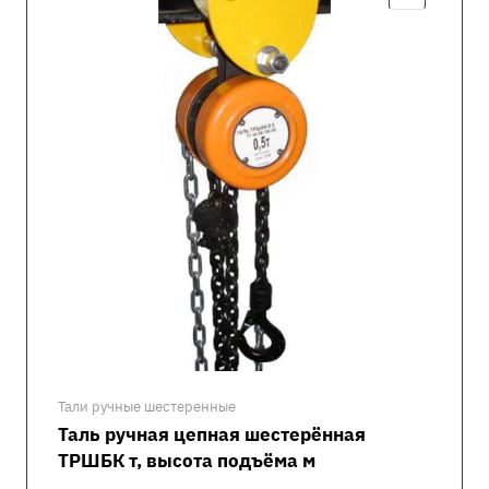
Тали ручные шестеренные
Таль ручная цепная шестерённая
ТРШБК т, высота подъёма м