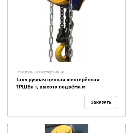
Тали ручные шестеренные
Таль ручная цепная шестерённая
ТРШБп т, высота подъёма м
Заказать