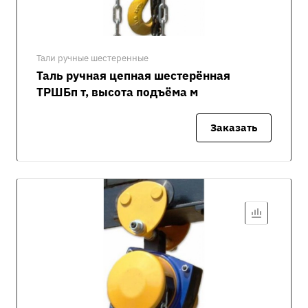
Тали ручные шестеренные
Таль ручная цепная шестерённая
ТРШБп т, высота подъёма м
Заказать