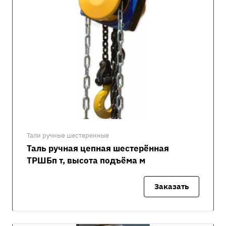
Тали ручные шестеренные
Таль ручная цепная шестерённая
ТРШБп т, высота подъёма м
Заказать