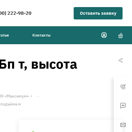
00) 222-98-20
Оставить заявку
татьи
Контакты
п т, высота
—
ТПК «Максимум»
 подъёма м