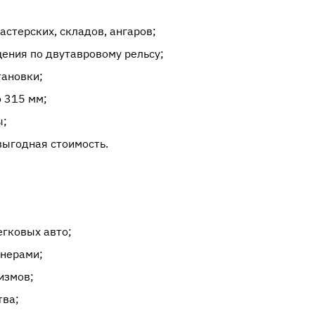
астерских, складов, ангаров;
ния по двутавровому рельсу;
тановки;
 315 мм;
ы;
выгодная стоимость.
егковых авто;
йнерами;
измов;
тва;