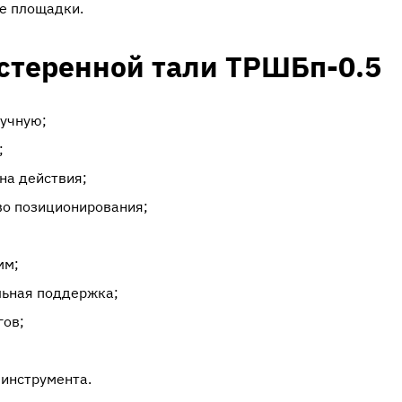
е площадки.
стеренной тали ТРШБп-0.5
учную;
;
на действия;
во позиционирования;
мм;
льная поддержка;
гов;
 инструмента.