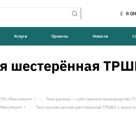
8 (8
Услуги
Проекты
Новости
С
ая шестерённая ТРШБ
—
 ТПК «Максимум»
Тали ручные — собственное производство 
—
«Максимум»
Таль ручная цепная шестерённая ТРШБп т, высота