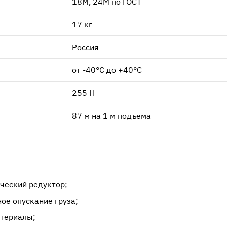
18М, 24М по ГОСТ
17 кг
Россия
от -40°C до +40°C
255 Н
87 м на 1 м подъема
и
ческий редуктор;
е опускание груза;
атериалы;