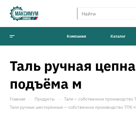
Компания
Каталог
Таль ручная цепн
подъёма м
—
—
Главная
Продукты
Тали — собственное производство
Тали ручные шестерённые — собственное производство ТПК 