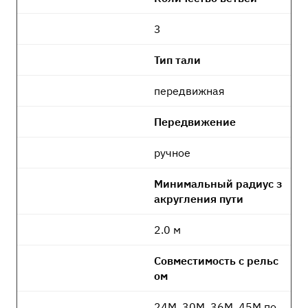
3
Тип тали
передвижная
Передвижение
ручное
Минимальный радиус з
акругления пути
2.0 м
Совместимость с рельс
ом
24М, 30М, 36М, 45М по