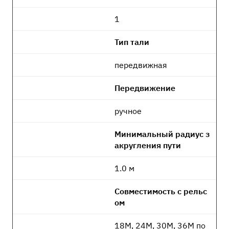
1
Тип тали
передвижная
Передвижение
ручное
Минимальный радиус з
акругления пути
1.0 м
Совместимость с рельс
ом
18М, 24М, 30М, 36М по