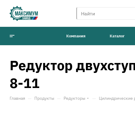
Компания
Каталог
Редуктор двухсту
8-11
—
—
—
Главная
Продукты
Редукторы
Цилиндрические 