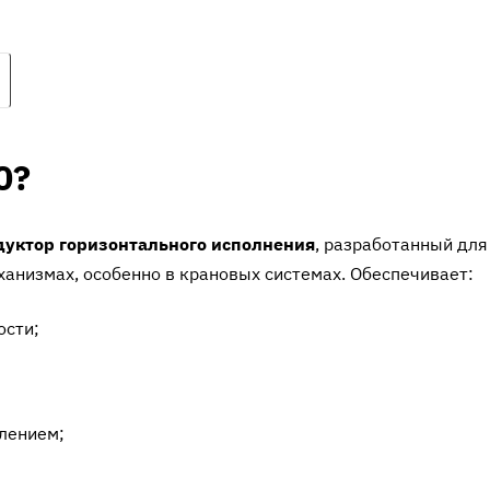
Редуктор РК-500 рассчитан на работу с
мощными двигателями, обладает
высоким КПД (до 98%) и выдерживает
экстремальные нагрузки благодаря
литому чугунному корпусу. Масса 1230 
0?
обеспечивает устойчивость и
долговечность. Идеален для
эксплуатации в условиях переменных и
уктор горизонтального исполнения
ударных нагрузок, совместим с
, разработанный для
советским оборудованием.
низмах, особенно в крановых системах. Обеспечивает:
ости;
лением;