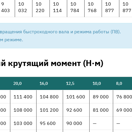
9
10
10
10
10
10
10
10
403
032
220
114
784
768
877
877
вращения быстроходного вала и режима работы (ПВ).
ом режиме.
 крутящий момент (H·м)
20,0
16,0
12,5
10,0
8,0
400
111 400
104 800
101 600
89 000
76 80
400
108 000
101 200
92 600
81 000
69 00
600
103 000
95 600
90 000
—
—