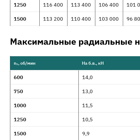
1250
116 400
113 400
106 400
101 
1500
113 200
110 400
103 000
96 8
Максимальные радиальные н
n₁, об/мин
На б.в., кН
600
14,0
750
13,0
1000
11,5
1250
10,5
1500
9,9