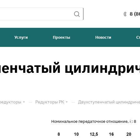
8 (8
Услуги
Проекты
Новости
С
пенчатый цилиндрич
—
—
редукторы
Редукторы РК
Двухступенчатый цилиндриче
Номинальное передаточное отношение, i :
8