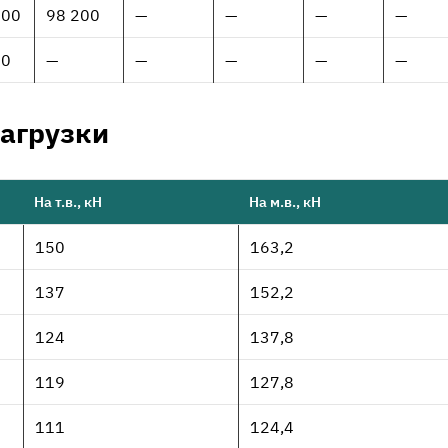
000
98 200
—
—
—
—
00
—
—
—
—
—
агрузки
На т.в., кН
На м.в., кН
150
163,2
137
152,2
124
137,8
119
127,8
111
124,4