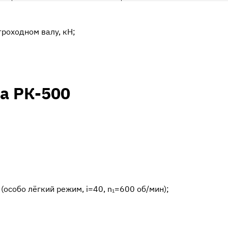
роходном валу, кН;
а РК-500
(особо лёгкий режим, i=40, n₁=600 об/мин);