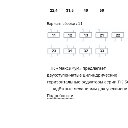
Вариант сборки :
11
ТПК «Максимум» предлагает
двухступенчатые цилиндрические
горизонтальные редукторы серии РК-5
— надёжные механизмы для увеличени
крутящего момента и снижения скорос
Подробности
вращения. Устройства применяются в
механизмах передвижения мостовых
опорных однобалочных кранов и други
тяжелонагруженных систем.