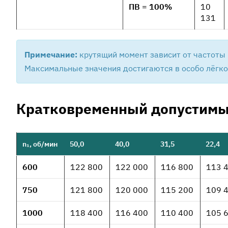
ПВ = 100%
10
131
Примечание:
крутящий момент зависит от частоты 
Максимальные значения достигаются в особо лёгк
Кратковременный допустимый
n₁, об/мин
50,0
40,0
31,5
22,4
600
122 800
122 000
116 800
113 
750
121 800
120 000
115 200
109 
1000
118 400
116 400
110 400
105 