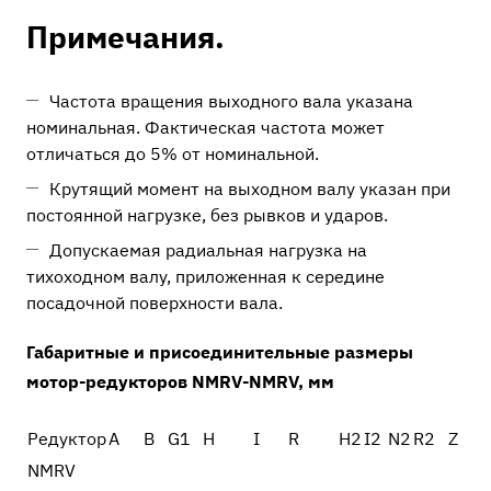
Примечания.
Частота вращения выходного вала указана
номинальная. Фактическая частота может
отличаться до 5% от номинальной.
Крутящий момент на выходном валу указан при
постоянной нагрузке, без рывков и ударов.
Допускаемая радиальная нагрузка на
тихоходном валу, приложенная к середине
посадочной поверхности вала.
Габаритные и присоединительные размеры
мотор-редукторов NMRV-NMRV, мм
Редуктор
A
В
G1
H
I
R
H2
I2
N2
R2
Z
NMRV