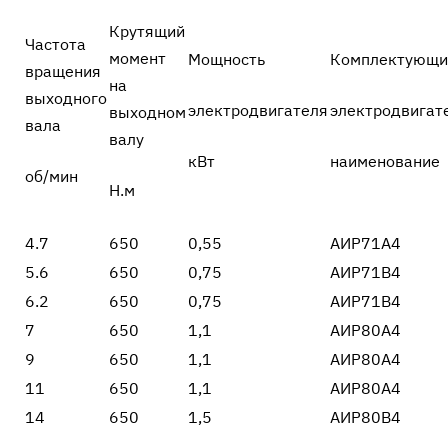
Крутящий
Частота
момент
Мощность
Комплектующи
вращения
на
выходного
электродвигателя
электродвигат
выходном
вала
валу
кВт
наименование
об/мин
Н.м
4.7
650
0,55
АИР71А4
5.6
650
0,75
АИР71В4
6.2
650
0,75
АИР71В4
7
650
1,1
АИР80А4
9
650
1,1
АИР80А4
11
650
1,1
АИР80А4
14
650
1,5
АИР80В4