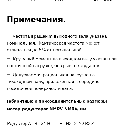
Примечания.
Частота вращения выходного вала указана
номинальная. Фактическая частота может
отличаться до 5% от номинальной.
Крутящий момент на выходном валу указан при
постоянной нагрузке, без рывков и ударов.
Допускаемая радиальная нагрузка на
тихоходном валу, приложенная к середине
посадочной поверхности вала.
Габаритные и присоединительные размеры
мотор-редукторов NMRV-NMRV, мм
Редуктор
A
В
G1
H
I
R
H2
I2
N2
R2
Z