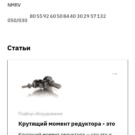
NMRV
80
55
92
60
50
84
40
30
29
57
132
050/030
Статьи
Подбор оборудования
Крутящий момент редуктора - это
Крутящий момент редуктора — что это и