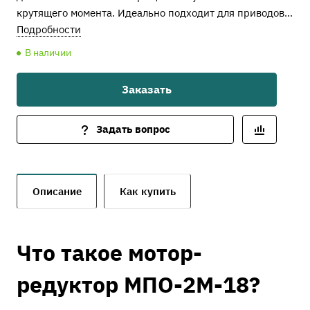
крутящего момента. Идеально подходит для приводов
перемешивающих устройств в химической,
Подробности
нефтегазовой, пищевой и других отраслях.
В наличии
Заказать
Задать вопрос
Описание
Как купить
Что такое мотор-
редуктор МПО-2М-18?