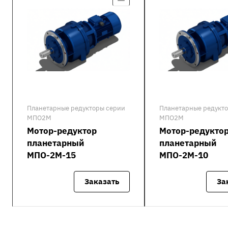
Планетарные редукторы серии
Планетарные редукт
МПО2М
МПО2М
Мотор-редуктор
Мотор-редукто
планетарный
планетарный
МПО-2М-15
МПО-2М-10
Заказать
За