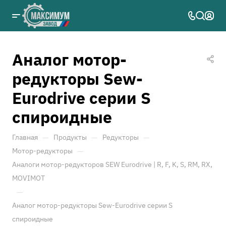
Аналог мотор-
редукторы Sew-
Eurodrive серии S
спироидные
—
—
—
Главная
Продукты
Редукторы
—
Мотор-редукторы
Аналоги мотор-редукторов SEW Eurodrive | R, F, K, S, RM, RX,
MOVIMOT
—
Аналог мотор-редукторы Sew-Eurodrive серии S
спироидные