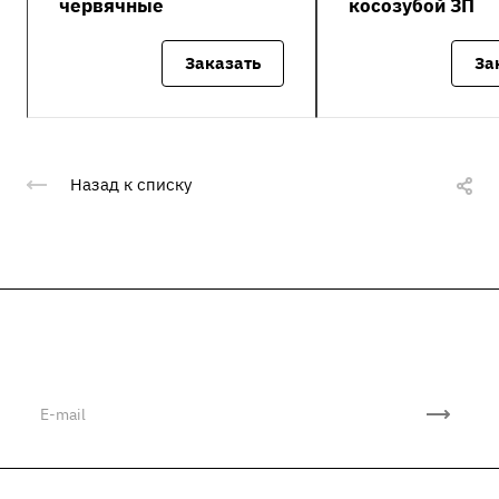
червячные
косозубой ЗП
Заказать
За
Назад к списку
Подписывайтесь
на новости и акции