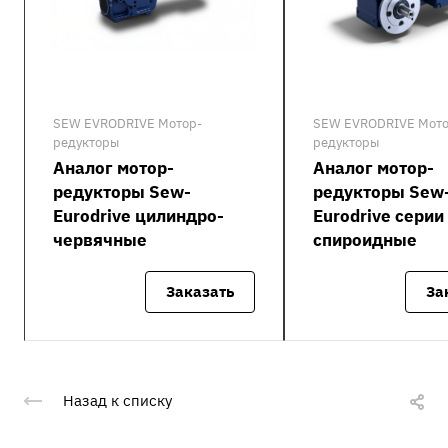
SEW EVRODRIVE Мотор-
SEW EVRODRIVE Мото
редукторы
редукторы
Аналог мотор-
Аналог мотор-
редукторы Sew-
редукторы Sew
Eurodrive цилиндро-
Eurodrive серии
червячные
спироидные
Заказать
За
Назад к списку