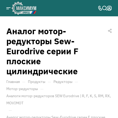
Аналог мотор-
редукторы Sew-
Eurodrive серии F
плоские
цилиндрические
—
—
—
Главная
Продукты
Редукторы
—
Мотор-редукторы
Аналоги мотор-редукторов SEW Eurodrive | R, F, K, S, RM, RX,
MOVIMOT
—
Аналог мотор-редукторы Sew-Eurodrive серии F плоские