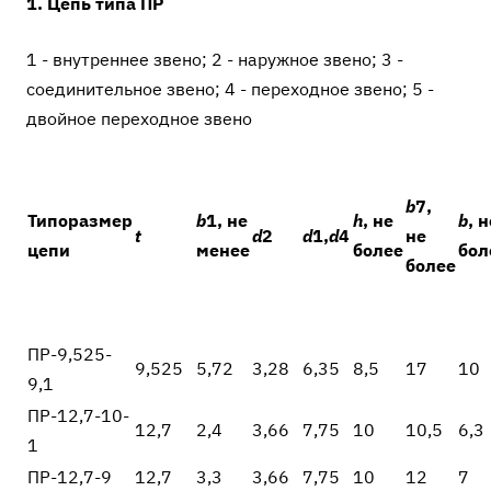
1. Цепь типа ПР
1 - внутреннее звено; 2 - наружное звено; 3 -
соединительное звено; 4 - переходное звено; 5 -
двойное переходное звено
b
7
,
Типоразмер
b
1
, не
h
, не
b
, н
t
d
2
d
1
,
d
4
не
цепи
менее
более
бол
более
ПР-9,525-
9,525
5,72
3,28
6,35
8,5
17
10
9,1
ПР-12,7-10-
12,7
2,4
3,66
7,75
10
10,5
6,3
1
ПР-12,7-9
12,7
3,3
3,66
7,75
10
12
7