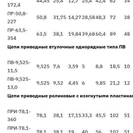
44,45
25,4
12,7
25,4
42,4
62
34
172,4
ПР-50,8-
50,8
31,75
14,27
28,58
48,3
72
38
227
ПР-63,5-
63,5
38,1
19,84
39,68
60,4
89
48
354
Цепи приводные втулочные однорядные типа ПВ
ПВ-9,525-
9,525
7,6
3,59
5
8,8
18,5
10
11,5
ПВ-9,525-
9,525
9,52
4,45
6
9,85
21,2
12
13,0
Цепи приводные роликовые с изогнутыми пластина
ПРИ-78,1-
78,1
38,1
17,15
33,3
45,5
102
51
360
ПРИ-78,1-
78,1
38,1
19
40
56
102
51