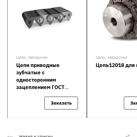
Цепи, звездочки
Цепи, звездочки
Цепи приводные
Цепь12018 для
зубчатые с
односторонним
зацеплением ГОСТ
13552-81 (ПЗ-1)
Заказать
За
Назад к списку