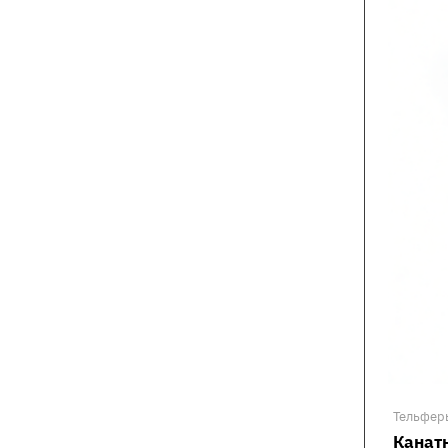
Тельфер
Канатн