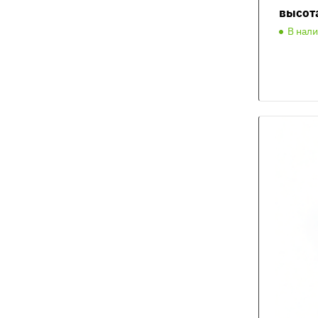
высот
В нал