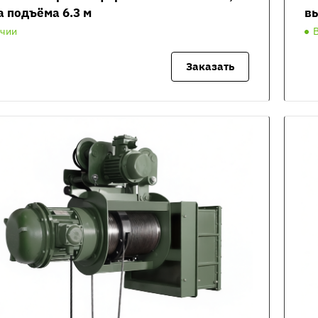
а подъёма 6.3 м
вы
ичии
Заказать