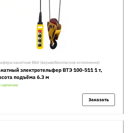
льферы канатные ВБИ (взрывобезопасное исполнение)
натный электротельфер ВТЭ 100-511 1 т,
сота подъёма 6.3 м
В наличии
Заказать