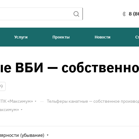
8 (8
Услуги
Проекты
Новости
С
е ВБИ — собственно
9
—
 ТПК «Максимум»
Тельферы канатные — собственное произво
Максимум»
лярности (убывание)