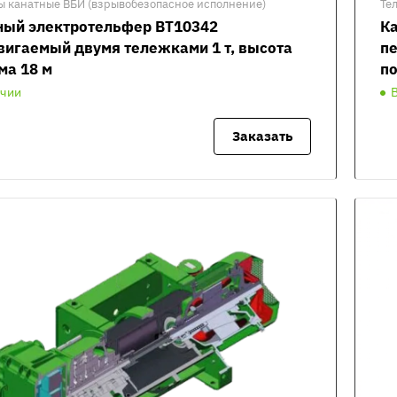
ы канатные ВБИ (взрывобезопасное исполнение)
Те
ный электротельфер ВТ10342
К
вигаемый двумя тележками 1 т, высота
пе
ма 18 м
по
ичии
Заказать