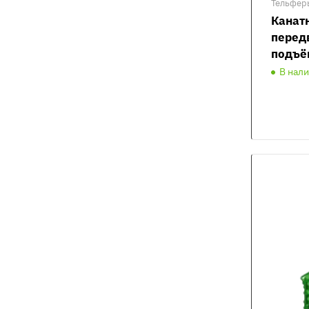
Тельфер
Канат
перед
подъё
В нал