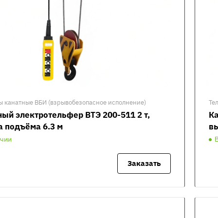
ы канатные ВБИ (взрывобезопасное исполнение)
Те
ый электротельфер ВТЭ 200-511 2 т,
Ка
а подъёма 6.3 м
вы
ичии
Заказать