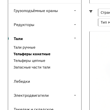
Грузоподъёмные краны
Стра
Тип 
Редукторы
Тали
Тали ручные
Тельферы канатные
Тельферы цепные
Запасные части тали
Лебедки
Электродвигатели
Такелаж и складское