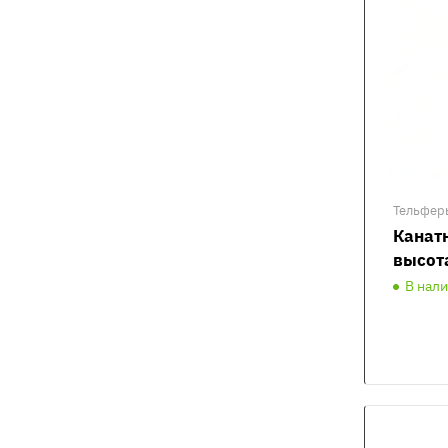
Тельфер
Канатн
высот
В нал