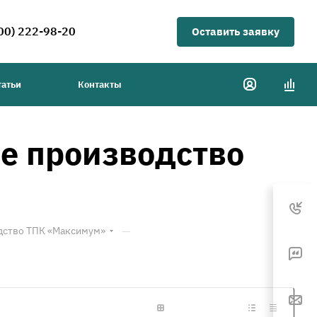
00) 222-98-20
Оставить заявку
татьи
Контакты
е производство
—
дство ТПК «Максимум»