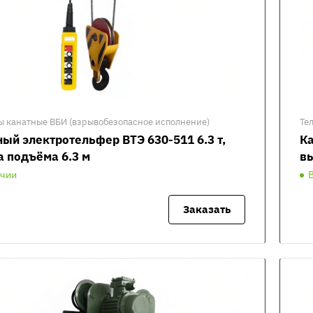
ы канатные ВБИ (взрывобезопасное исполнение)
Те
ый электротельфер ВТЭ 630-511 6.3 т,
Ка
а подъёма 6.3 м
вы
ичии
Заказать