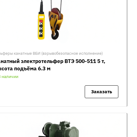
льферы канатные ВБИ (взрывобезопасное исполнение)
натный электротельфер ВТЭ 500-511 5 т,
сота подъёма 6.3 м
В наличии
Заказать