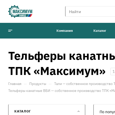
Компания
Каталог
Тельферы канатны
ТПК «Максимум»
1
—
—
Главная
Продукты
Тали — собственное производство
Тельферы канатные ВБИ — собственное производство ТПК «
КАТАЛОГ
По попу