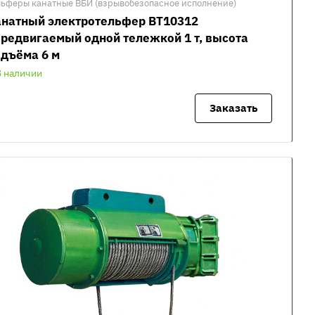
льферы канатные ВБИ (взрывобезопасное исполнение)
анатный электротельфер ВТ10312
редвигаемый одной тележкой 1 т, высота
дъёма 6 м
В наличии
Заказать