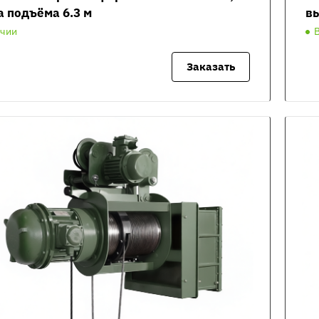
а подъёма 6.3 м
вы
ичии
Заказать