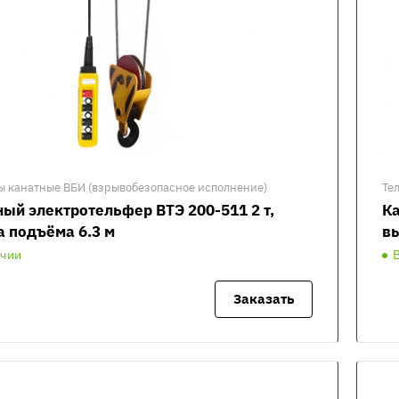
ы канатные ВБИ (взрывобезопасное исполнение)
Те
ый электротельфер ВТЭ 200-511 2 т,
Ка
а подъёма 6.3 м
вы
ичии
Заказать