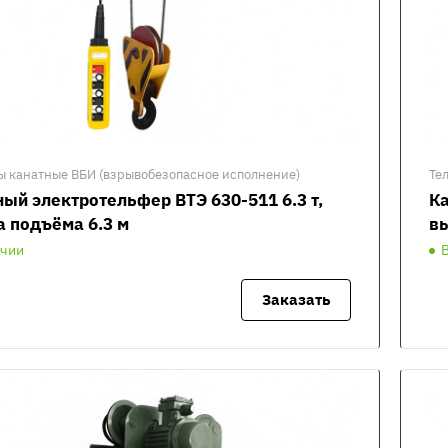
ы канатные ВБИ (взрывобезопасное исполнение)
Те
ый электротельфер ВТЭ 630-511 6.3 т,
Ка
а подъёма 6.3 м
вы
ичии
Заказать