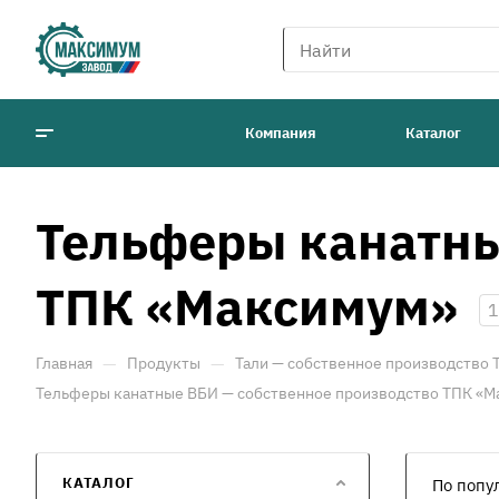
Компания
Каталог
Тельферы канатны
ТПК «Максимум»
1
—
—
Главная
Продукты
Тали — собственное производство
Тельферы канатные ВБИ — собственное производство ТПК «
КАТАЛОГ
По попу