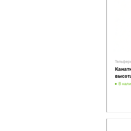
Тельфер
Канатн
высот
В нал