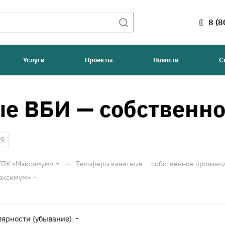
8 (8
Услуги
Проекты
Новости
С
е ВБИ — собственно
9
—
 ТПК «Максимум»
Тельферы канатные — собственное произво
Максимум»
лярности (убывание)