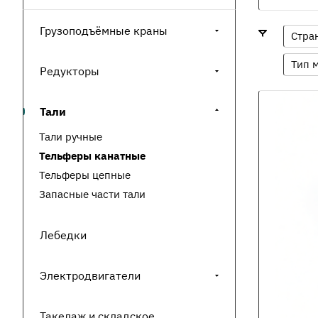
Грузоподъёмные краны
Стра
Тип 
Редукторы
Тали
Тали ручные
Тельферы канатные
Тельферы цепные
Запасные части тали
Лебедки
Электродвигатели
Такелаж и складское