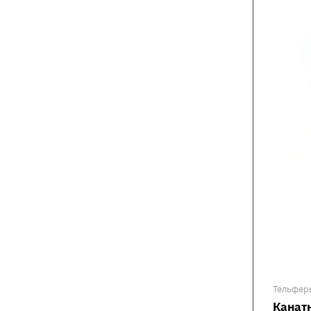
Тельфер
Канатн