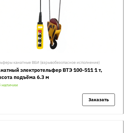
льферы канатные ВБИ (взрывобезопасное исполнение)
натный электротельфер ВТЭ 100-511 1 т,
сота подъёма 6.3 м
В наличии
Заказать