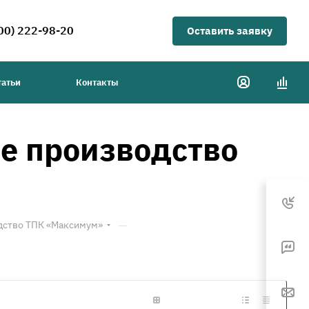
00) 222-98-20
Оставить заявку
татьи
Контакты
е производство
—
дство ТПК «Максимум»