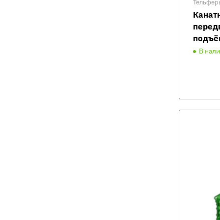
Тельфер
Канат
перед
подъё
В нал