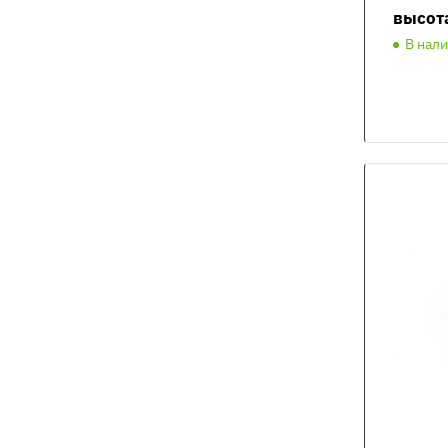
высот
В нал