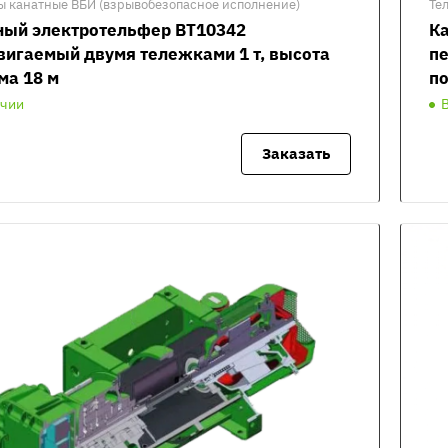
ы канатные ВБИ (взрывобезопасное исполнение)
Те
ный электротельфер ВТ10342
К
вигаемый двумя тележками 1 т, высота
пе
ма 18 м
по
ичии
Заказать