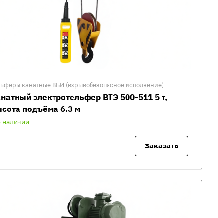
льферы канатные ВБИ (взрывобезопасное исполнение)
натный электротельфер ВТЭ 500-511 5 т,
сота подъёма 6.3 м
В наличии
Заказать