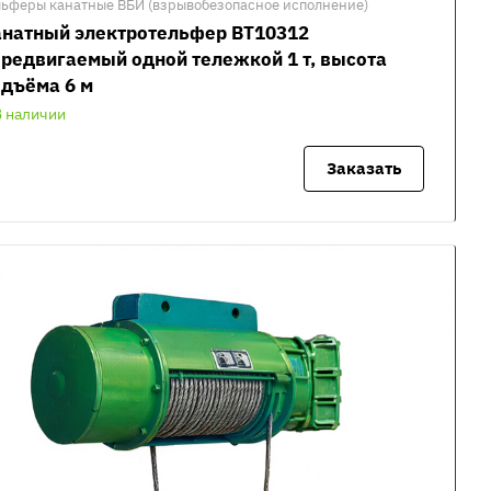
льферы канатные ВБИ (взрывобезопасное исполнение)
анатный электротельфер ВТ10312
редвигаемый одной тележкой 1 т, высота
дъёма 6 м
В наличии
Заказать