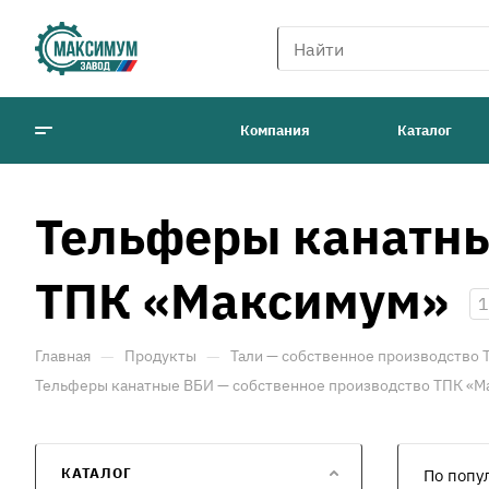
Компания
Каталог
Тельферы канатны
ТПК «Максимум»
1
—
—
Главная
Продукты
Тали — собственное производство
Тельферы канатные ВБИ — собственное производство ТПК «
КАТАЛОГ
По попу