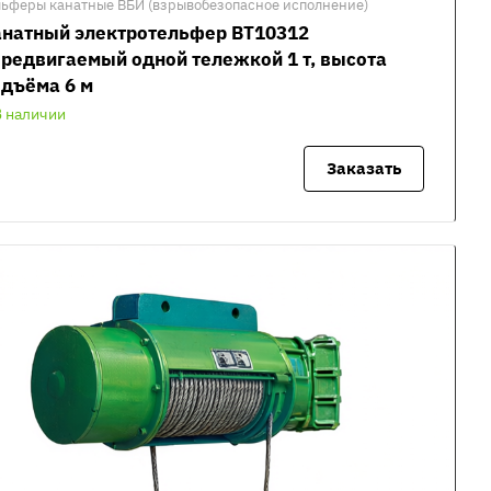
льферы канатные ВБИ (взрывобезопасное исполнение)
анатный электротельфер ВТ10312
редвигаемый одной тележкой 1 т, высота
дъёма 6 м
В наличии
Заказать