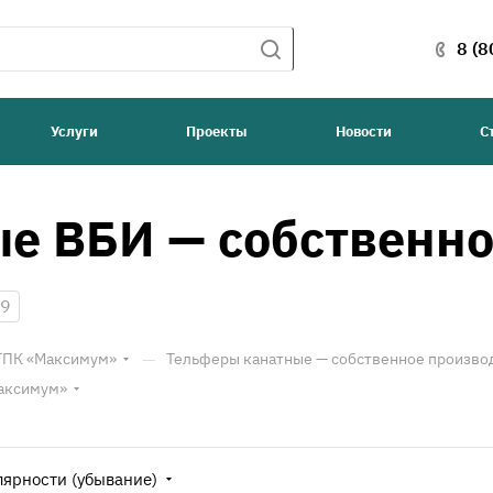
8 (8
Услуги
Проекты
Новости
С
е ВБИ — собственно
9
—
 ТПК «Максимум»
Тельферы канатные — собственное произво
Максимум»
лярности (убывание)