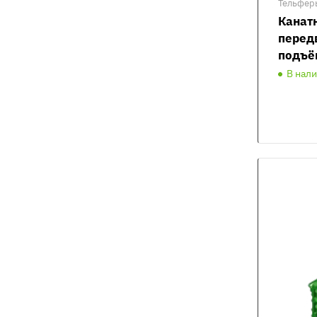
Тельфер
Канат
перед
подъё
В нал