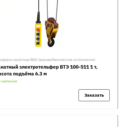
льферы канатные ВБИ (взрывобезопасное исполнение)
натный электротельфер ВТЭ 100-511 1 т,
сота подъёма 6.3 м
В наличии
Заказать