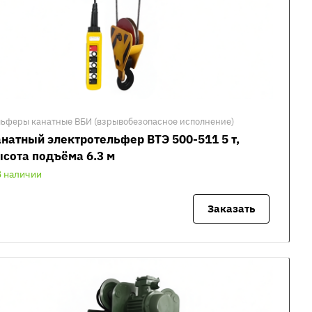
льферы канатные ВБИ (взрывобезопасное исполнение)
натный электротельфер ВТЭ 500-511 5 т,
сота подъёма 6.3 м
В наличии
Заказать