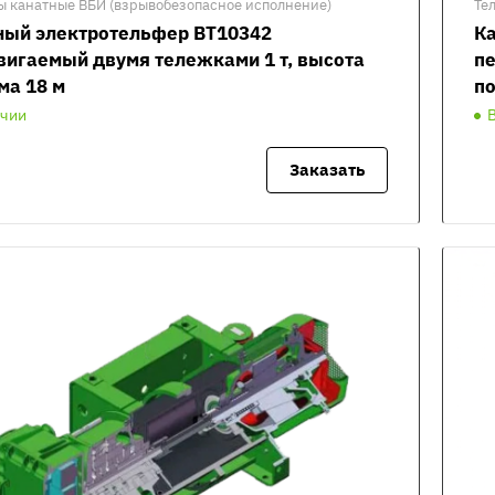
ы канатные ВБИ (взрывобезопасное исполнение)
Те
ный электротельфер ВТ10342
К
вигаемый двумя тележками 1 т, высота
пе
ма 18 м
по
ичии
Заказать