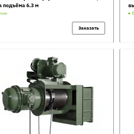
а подъёма 6.3 м
вы
ичии
Заказать