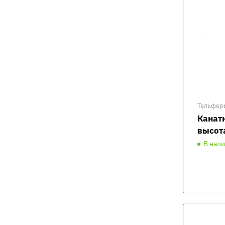
Тельфер
Канатн
высот
В нал