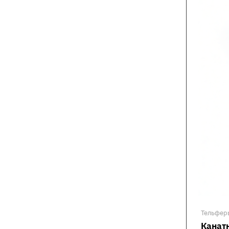
Тельфер
Канатн