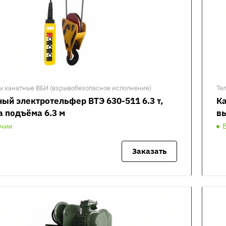
ы канатные ВБИ (взрывобезопасное исполнение)
Те
ый электротельфер ВТЭ 630-511 6.3 т,
Ка
а подъёма 6.3 м
вы
ичии
Заказать