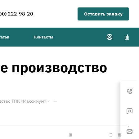
00) 222-98-20
Оставить заявку
татьи
Контакты
е производство
—
дство ТПК «Максимум»