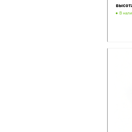
высот
В нал