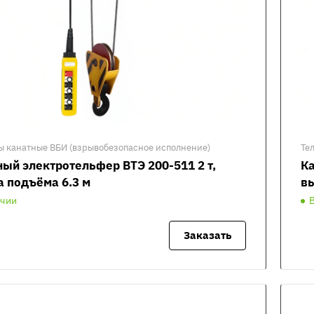
ы канатные ВБИ (взрывобезопасное исполнение)
Те
ый электротельфер ВТЭ 200-511 2 т,
Ка
а подъёма 6.3 м
вы
ичии
Заказать