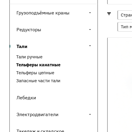
Грузоподъёмные краны
Стра
Тип 
Редукторы
Тали
Тали ручные
Тельферы канатные
Тельферы цепные
Запасные части тали
Лебедки
Электродвигатели
Такелаж и складское