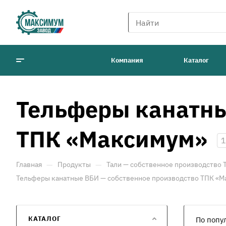
Компания
Каталог
Тельферы канатны
ТПК «Максимум»
1
—
—
Главная
Продукты
Тали — собственное производство
Тельферы канатные ВБИ — собственное производство ТПК «
КАТАЛОГ
По попу