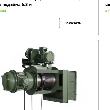
а подъёма 6.3 м
вы
ичии
Заказать