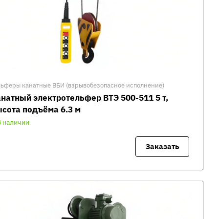
льферы канатные ВБИ (взрывобезопасное исполнение)
натный электротельфер ВТЭ 500-511 5 т,
сота подъёма 6.3 м
В наличии
Заказать