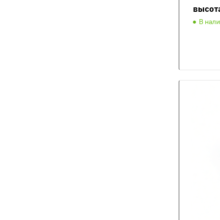
высот
В нал