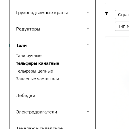
Грузоподъёмные краны
Стра
Тип 
Редукторы
Тали
Тали ручные
Тельферы канатные
Тельферы цепные
Запасные части тали
Лебедки
Электродвигатели
Такелаж и складское