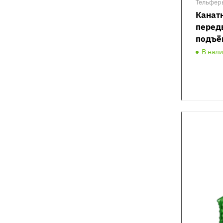
Тельфер
Канат
перед
подъё
В нал