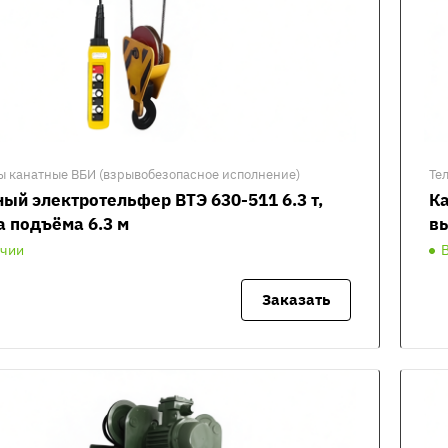
ы канатные ВБИ (взрывобезопасное исполнение)
Те
ый электротельфер ВТЭ 630-511 6.3 т,
Ка
а подъёма 6.3 м
вы
ичии
Заказать