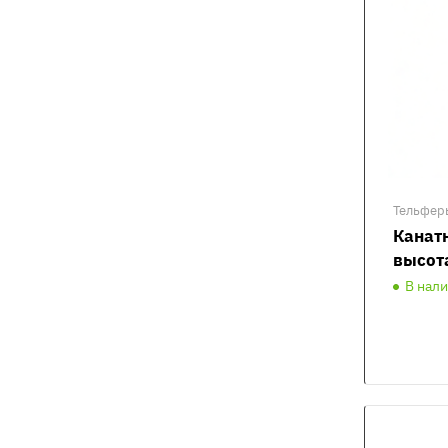
Тельфер
Канатн
высот
В нал