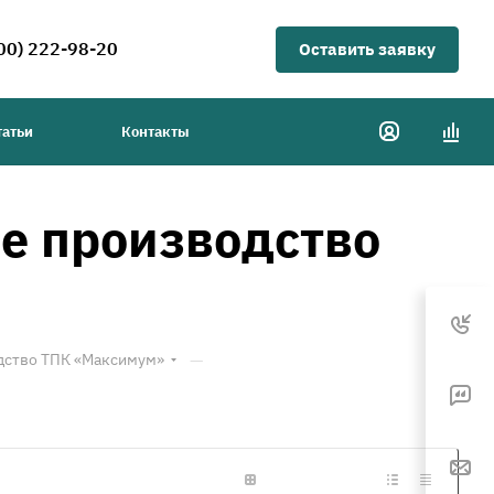
00) 222-98-20
Оставить заявку
татьи
Контакты
е производство
—
дство ТПК «Максимум»