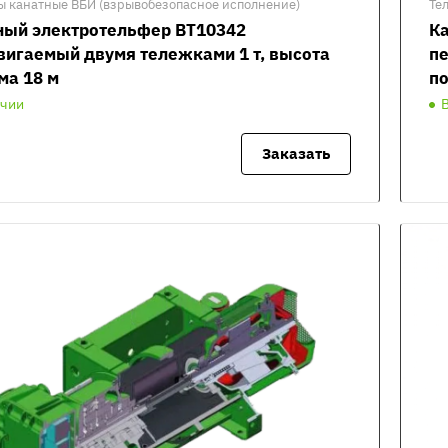
ы канатные ВБИ (взрывобезопасное исполнение)
Те
ный электротельфер ВТ10342
К
вигаемый двумя тележками 1 т, высота
пе
ма 18 м
по
ичии
Заказать