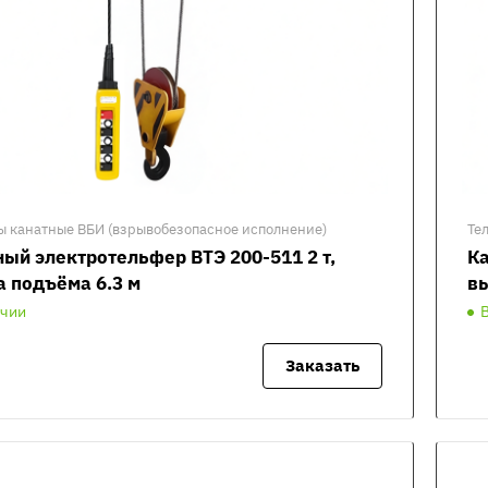
ы канатные ВБИ (взрывобезопасное исполнение)
Те
ый электротельфер ВТЭ 200-511 2 т,
Ка
а подъёма 6.3 м
вы
ичии
Заказать