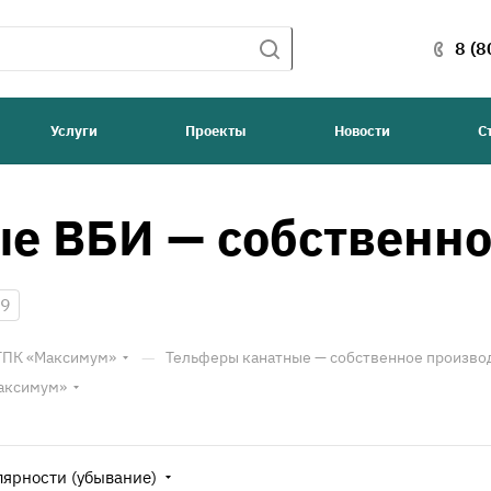
8 (8
Услуги
Проекты
Новости
С
е ВБИ — собственно
9
—
 ТПК «Максимум»
Тельферы канатные — собственное произво
Максимум»
лярности (убывание)