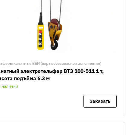
льферы канатные ВБИ (взрывобезопасное исполнение)
натный электротельфер ВТЭ 100-511 1 т,
сота подъёма 6.3 м
В наличии
Заказать