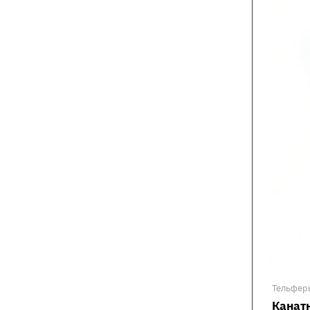
Тельфер
Канатн