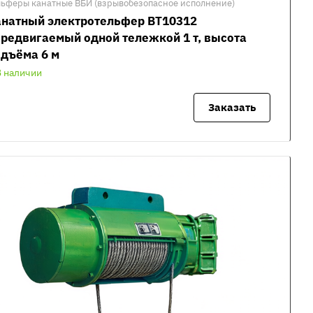
льферы канатные ВБИ (взрывобезопасное исполнение)
анатный электротельфер ВТ10312
редвигаемый одной тележкой 1 т, высота
дъёма 6 м
В наличии
Заказать