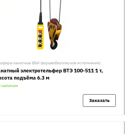
льферы канатные ВБИ (взрывобезопасное исполнение)
натный электротельфер ВТЭ 100-511 1 т,
сота подъёма 6.3 м
В наличии
Заказать