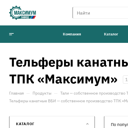
Компания
Каталог
Тельферы канатны
ТПК «Максимум»
1
—
—
Главная
Продукты
Тали — собственное производство
Тельферы канатные ВБИ — собственное производство ТПК «
КАТАЛОГ
По попу