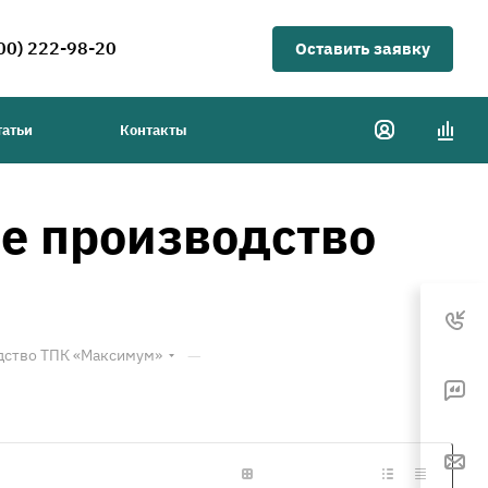
00) 222-98-20
Оставить заявку
татьи
Контакты
е производство
—
дство ТПК «Максимум»