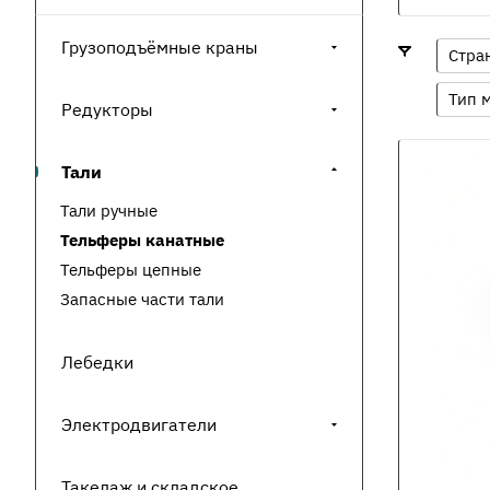
Грузоподъёмные краны
Стра
Тип 
Редукторы
Тали
Тали ручные
Тельферы канатные
Тельферы цепные
Запасные части тали
Лебедки
Электродвигатели
Такелаж и складское