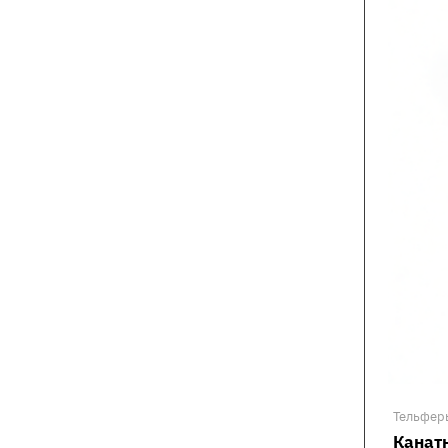
Тельфер
Канатн