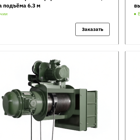
а подъёма 6.3 м
вы
ичии
Заказать