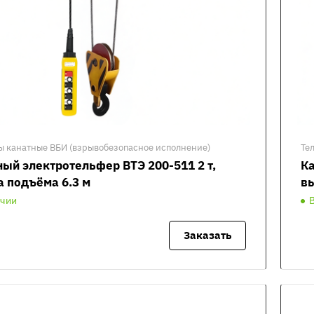
ы канатные ВБИ (взрывобезопасное исполнение)
Те
ый электротельфер ВТЭ 200-511 2 т,
Ка
а подъёма 6.3 м
вы
ичии
Заказать