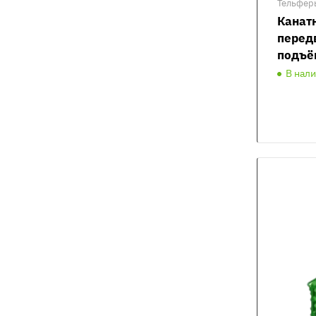
Тельфер
Канат
перед
подъё
В нал