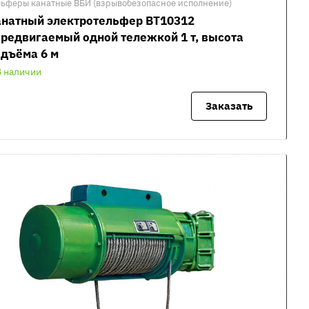
льферы канатные ВБИ (взрывобезопасное исполнение)
анатный электротельфер ВТ10312
редвигаемый одной тележкой 1 т, высота
дъёма 6 м
В наличии
Заказать