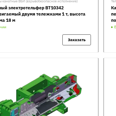
ы канатные ВБИ (взрывобезопасное исполнение)
Те
ный электротельфер ВТ10342
К
вигаемый двумя тележками 1 т, высота
пе
ма 18 м
по
ичии
Заказать