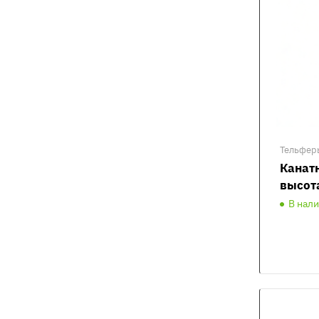
Тельфер
Канатн
высот
В нал