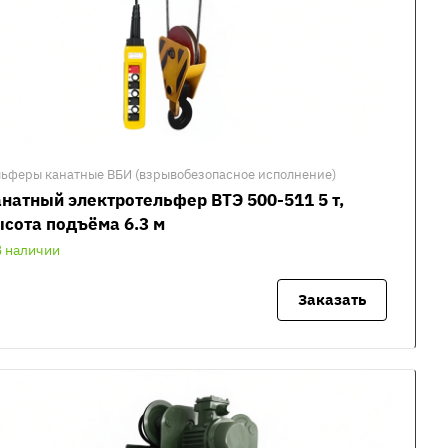
льферы канатные ВБИ (взрывобезопасное исполнение)
натный электротельфер ВТЭ 500-511 5 т,
сота подъёма 6.3 м
В наличии
Заказать