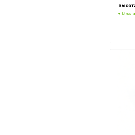
высот
В нал