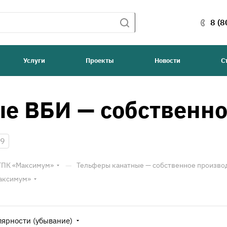
8 (8
Услуги
Проекты
Новости
С
е ВБИ — собственно
9
—
 ТПК «Максимум»
Тельферы канатные — собственное произво
Максимум»
лярности (убывание)