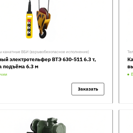
ы канатные ВБИ (взрывобезопасное исполнение)
Те
ый электротельфер ВТЭ 630-511 6.3 т,
Ка
а подъёма 6.3 м
вы
ичии
Заказать