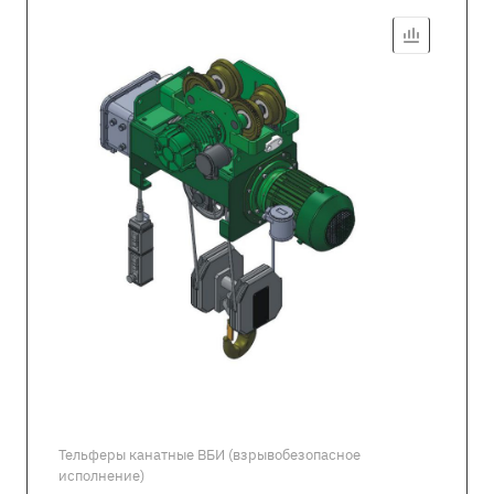
Тельферы канатные ВБИ (взрывобезопасное
исполнение)