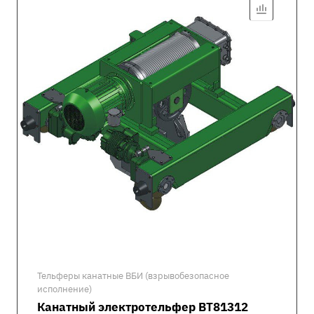
Тельферы канатные ВБИ (взрывобезопасное
исполнение)
Канатный электротельфер ВТ81312