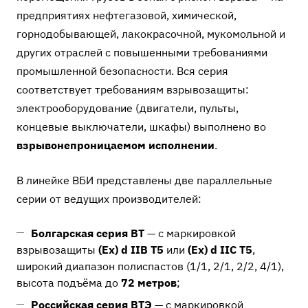
предприятиях нефтегазовой, химической,
горнодобывающей, лакокрасочной, мукомольной и
других отраслей с повышенными требованиями
промышленной безопасности. Вся серия
соответствует требованиям взрывозащиты:
электрооборудование (двигатели, пульты,
концевые выключатели, шкафы) выполнено во
взрывонепроницаемом исполнении
.
В линейке ВБИ представлены две параллельные
серии от ведущих производителей:
Болгарская серия BT
— с маркировкой
взрывозащиты
(Ex) d IIB T5
или
(Ex) d IIC T5
,
широкий диапазон полиспастов (1/1, 2/1, 2/2, 4/1),
высота подъёма до
72 метров
;
Российская серия ВТЭ
— с маркировкой