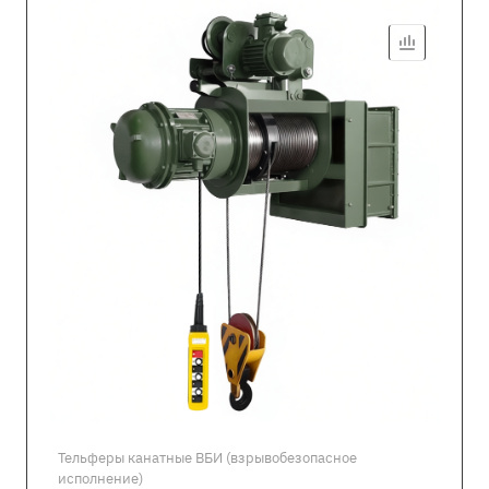
Тельферы канатные ВБИ (взрывобезопасное
исполнение)