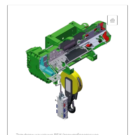
Тельферы канатные ВБИ (взрывобезопасное