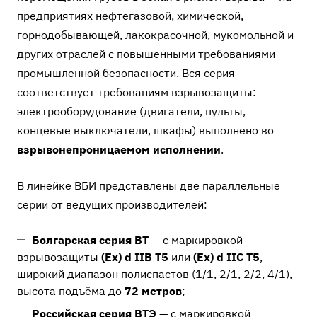
предприятиях нефтегазовой, химической,
горнодобывающей, лакокрасочной, мукомольной и
других отраслей с повышенными требованиями
промышленной безопасности. Вся серия
соответствует требованиям взрывозащиты:
электрооборудование (двигатели, пульты,
концевые выключатели, шкафы) выполнено во
взрывонепроницаемом исполнении
.
В линейке ВБИ представлены две параллельные
серии от ведущих производителей:
Болгарская серия BT
— с маркировкой
взрывозащиты
(Ex) d IIB T5
или
(Ex) d IIC T5
,
широкий диапазон полиспастов (1/1, 2/1, 2/2, 4/1),
высота подъёма до
72 метров
;
Российская серия ВТЭ
— с маркировкой