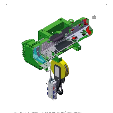
Тельферы канатные ВБИ (взрывобезопасное