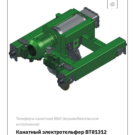
Тельферы канатные ВБИ (взрывобезопасное
исполнение)
Канатный электротельфер ВТ81312