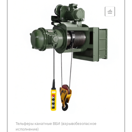
Тельферы канатные ВБИ (взрывобезопасное
исполнение)