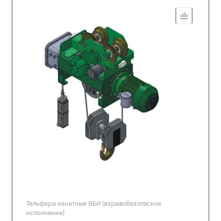
Тельферы канатные ВБИ (взрывобезопасное
исполнение)