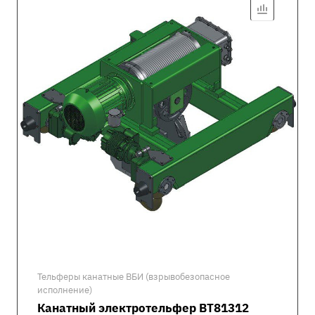
Тельферы канатные ВБИ (взрывобезопасное
исполнение)
Канатный электротельфер ВТ81312