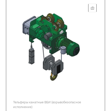
Тельферы канатные ВБИ (взрывобезопасное
исполнение)