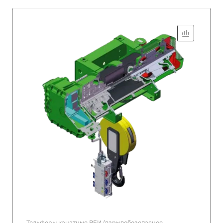
Тельферы канатные ВБИ (взрывобезопасное