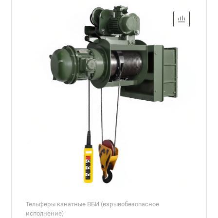
Тельферы канатные ВБИ (взрывобезопасное
исполнение)