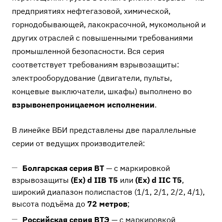
предприятиях нефтегазовой, химической,
горнодобывающей, лакокрасочной, мукомольной и
других отраслей с повышенными требованиями
промышленной безопасности. Вся серия
соответствует требованиям взрывозащиты:
электрооборудование (двигатели, пульты,
концевые выключатели, шкафы) выполнено во
взрывонепроницаемом исполнении
.
В линейке ВБИ представлены две параллельные
серии от ведущих производителей:
Болгарская серия BT
— с маркировкой
взрывозащиты
(Ex) d IIB T5
или
(Ex) d IIC T5
,
широкий диапазон полиспастов (1/1, 2/1, 2/2, 4/1),
высота подъёма до
72 метров
;
Российская серия ВТЭ
— с маркировкой