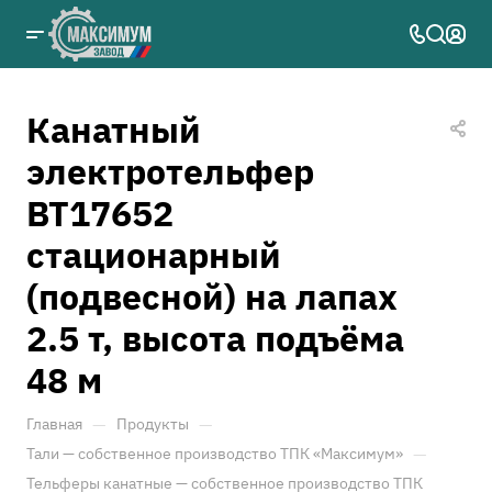
Канатный
электротельфер
ВТ17652
стационарный
(подвесной) на лапах
2.5 т, высота подъёма
48 м
—
—
Главная
Продукты
—
Тали — собственное производство ТПК «Максимум»
Тельферы канатные — собственное производство ТПК