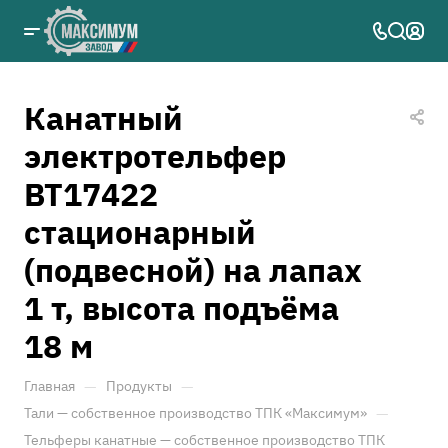
Канатный
электротельфер
ВТ17422
стационарный
(подвесной) на лапах
1 т, высота подъёма
18 м
—
—
Главная
Продукты
—
Тали — собственное производство ТПК «Максимум»
Тельферы канатные — собственное производство ТПК