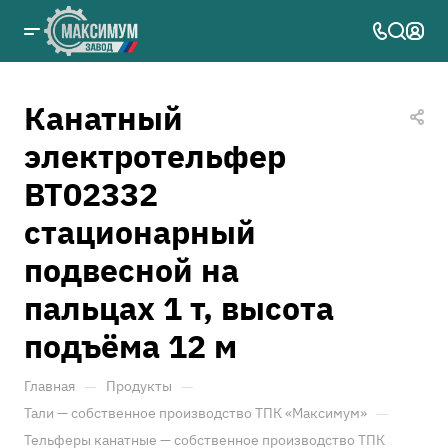
Канатный
электротельфер
ВТ02332
стационарный
подвесной на
пальцах 1 т, высота
подъёма 12 м
—
—
Главная
Продукты
—
Тали — собственное производство ТПК «Максимум»
Тельферы канатные — собственное производство ТПК