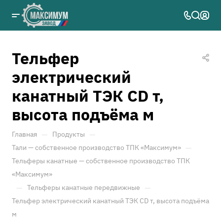
Тельфер
электрический
канатный ТЭК CD т,
высота подъёма м
—
—
Главная
Продукты
—
Тали — собственное производство ТПК «Максимум»
Тельферы канатные — собственное производство ТПК
«Максимум»
—
—
Тельферы канатные передвижные
Тельфер электрический канатный ТЭК CD т, высота подъёма
м