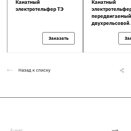
Канатный
Канатный
электротельфер ТЭ
электротельфер
передвигаемый
двухрельсовой
тележке полисп
Заказать
За
Назад к списку
Подписывайтесь
на новости и акции