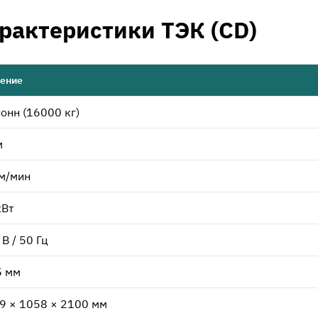
рактеристики ТЭК (CD)
ение
тонн (16000 кг)
м
 м/мин
кВт
В / 50 Гц
5 мм
9 × 1058 × 2100 мм