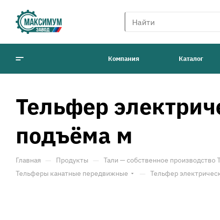
Компания
Каталог
Тельфер электриче
подъёма м
—
—
Главная
Продукты
Тали — собственное производство
—
Тельферы канатные передвижные
Тельфер электрическ