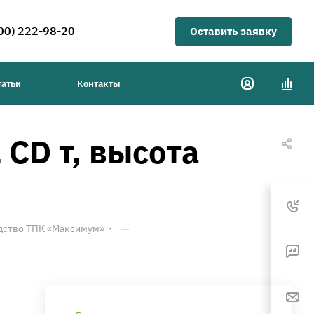
00) 222-98-20
Оставить заявку
татьи
Контакты
CD т, высота
—
дство ТПК «Максимум»