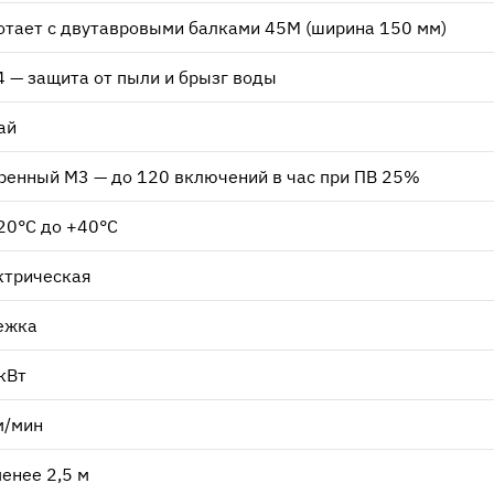
отает с двутавровыми балками 45М (ширина 150 мм)
4 — защита от пыли и брызг воды
ай
ренный М3 — до 120 включений в час при ПВ 25%
-20°C до +40°C
ктрическая
ежка
 кВт
м/мин
менее 2,5 м