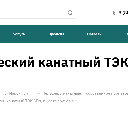
8 (8
Услуги
Проекты
Новости
С
ский канатный ТЭК 
—
 ТПК «Максимум»
Тельферы канатные — собственное произво
ий канатный ТЭК CD т, высота подъёма м