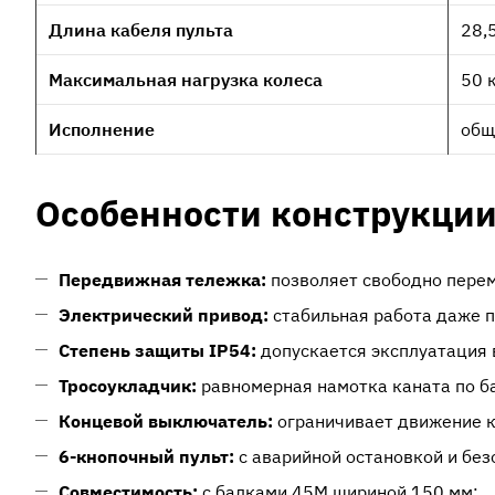
Длина кабеля пульта
28,
Максимальная нагрузка колеса
50 
Исполнение
общ
Особенности конструкци
Передвижная тележка:
позволяет свободно перем
Электрический привод:
стабильная работа даже п
Степень защиты IP54:
допускается эксплуатация 
Тросоукладчик:
равномерная намотка каната по б
Концевой выключатель:
ограничивает движение к
6-кнопочный пульт:
с аварийной остановкой и бе
Совместимость:
с балками 45М шириной 150 мм;