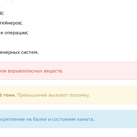
й;
тейнеров;
е операции;
женерных систем.
или взрывоопасных веществ.
6 тонн
. Превышение вызовет поломку.
крепление на балке и состояние каната.