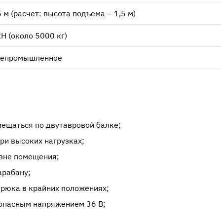
5 м (расчет: высота подъема − 1,5 м)
кН (около 5000 кг)
епромышленное
и
ещаться по двутавровой балке;
ри высоких нагрузках;
вне помещения;
арабану;
рюка в крайних положениях;
зопасным напряжением 36 В;