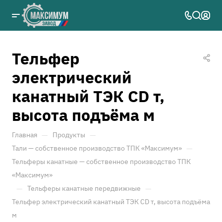
Тельфер
электрический
канатный ТЭК CD т,
высота подъёма м
—
—
Главная
Продукты
—
Тали — собственное производство ТПК «Максимум»
Тельферы канатные — собственное производство ТПК
«Максимум»
—
—
Тельферы канатные передвижные
Тельфер электрический канатный ТЭК CD т, высота подъёма
м