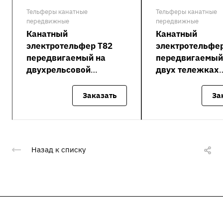
Тельферы канатные
Тельферы канатные
передвижные
передвижные
Канатный
Канатный
электротельфер Т82
электротельфер
передвигаемый на
передвигаемый
двухрельсовой
двух тележках
тележке полиспаст 4/1
полиспаст 4/1
Заказать
За
Назад к списку
Подписывайтесь