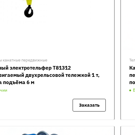
ы канатные передвижные
Те
ный электротельфер Т81312
К
вигаемый двухрельсовой тележкой 1 т,
пе
а подъёма 6 м
по
ичии
Заказать