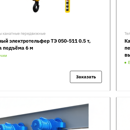
ы канатные передвижные
Те
ый электротельфер ТЭ 050-511 0.5 т,
К
а подъёма 6 м
пе
вы
ичии
Заказать