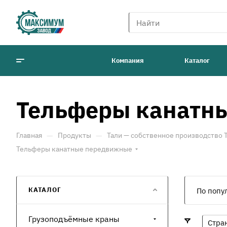
Компания
Каталог
Тельферы канатн
—
—
Главная
Продукты
Тали — собственное производство
Тельферы канатные передвижные
КАТАЛОГ
По попу
Грузоподъёмные краны
Стра