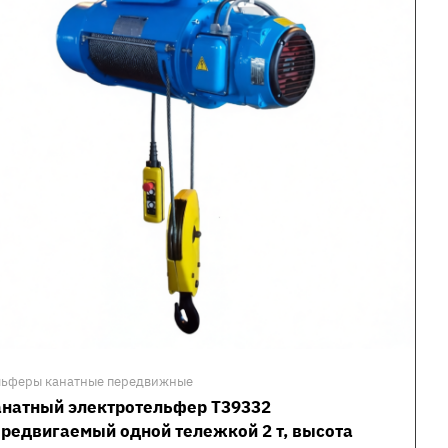
льферы канатные передвижные
анатный электротельфер Т39332
редвигаемый одной тележкой 2 т, высота