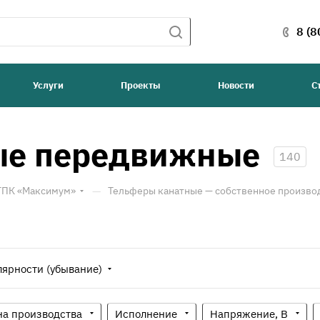
8 (8
Услуги
Проекты
Новости
С
ые передвижные
140
—
 ТПК «Максимум»
Тельферы канатные — собственное произво
лярности (убывание)
на производства
Исполнение
Напряжение, В