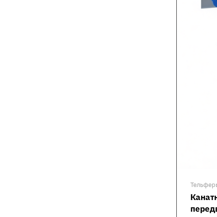
Тельфер
Канат
перед