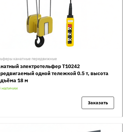
льферы канатные передвижные
анатный электротельфер Т10242
редвигаемый одной тележкой 0.5 т, высота
дъёма 18 м
В наличии
Заказать