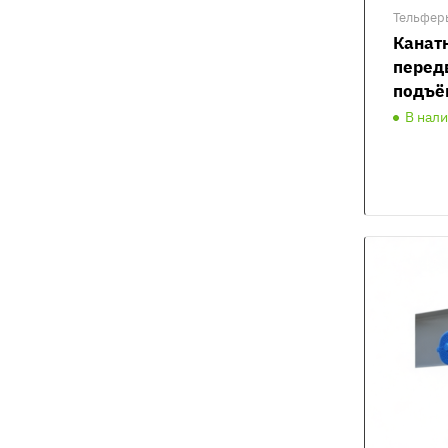
Тельфер
Канат
перед
подъё
В нал