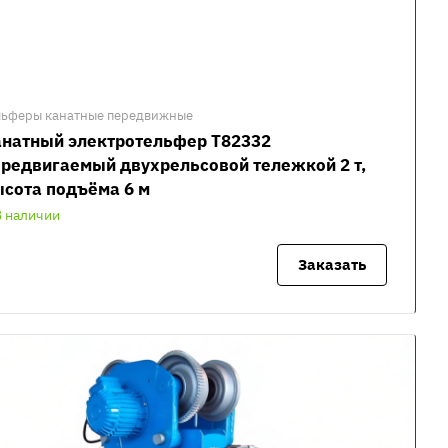
льферы канатные передвижные
анатный электротельфер Т82332
редвигаемый двухрельсовой тележкой 2 т,
сота подъёма 6 м
В наличии
Заказать