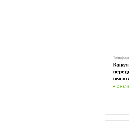
Тельфер
Канат
перед
высот
В нал