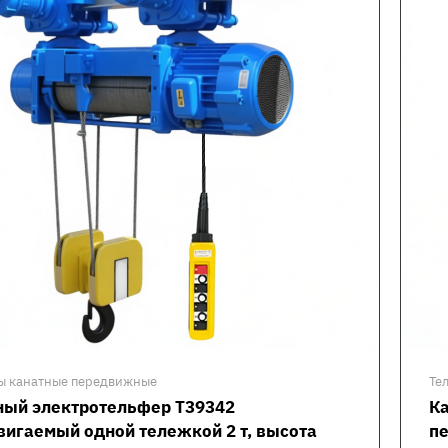
ы канатные передвижные
Те
ный электротельфер Т39342
К
вигаемый одной тележкой 2 т, высота
пе