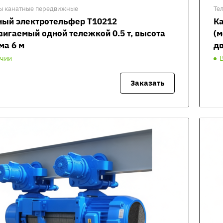
ы канатные передвижные
Те
ный электротельфер Т10212
Ка
вигаемый одной тележкой 0.5 т, высота
(м
ма 6 м
дв
ичии
Заказать