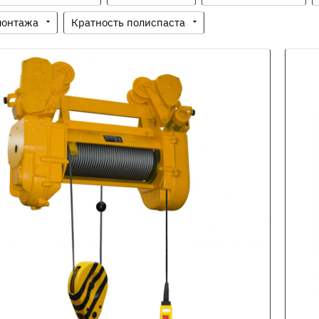
монтажа
Кратность полиспаста