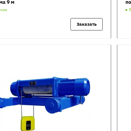
ма 9 м
по
ичии
Заказать