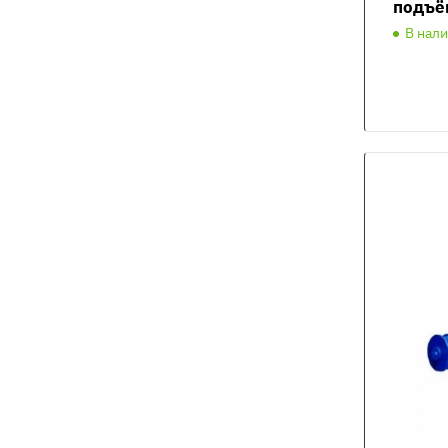
подъё
В нал