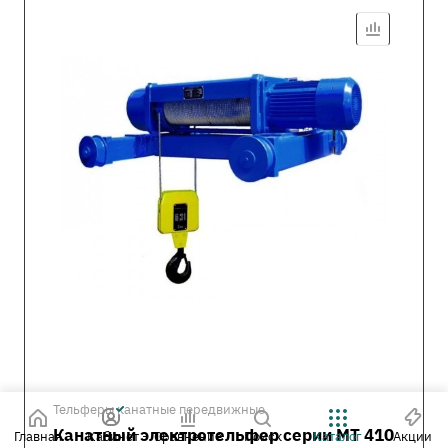
Тельферы канатные передвижные
Канатный электротельфер серии MT 410
Главная
Кабинет
Сравнение
Поиск
Каталог
Акции