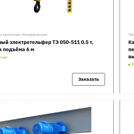
ы канатные передвижные
Те
ый электротельфер ТЭ 050-511 0.5 т,
К
а подъёма 6 м
пе
вы
ичии
Заказать