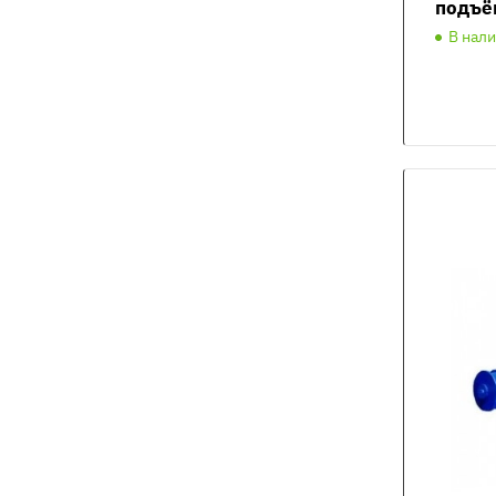
подъё
В нал