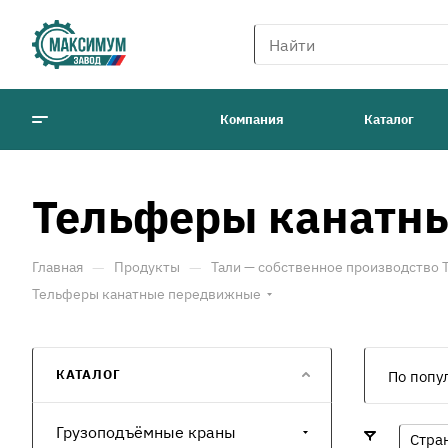
Компания
Каталог
Тельферы канатн
—
—
Главная
Продукты
Тали — собственное производство
Тельферы канатные передвижные
КАТАЛОГ
По попу
Грузоподъёмные краны
Стра