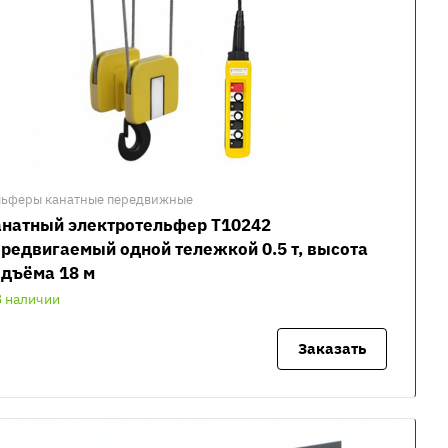
льферы канатные передвижные
анатный электротельфер Т10242
редвигаемый одной тележкой 0.5 т, высота
дъёма 18 м
В наличии
Заказать