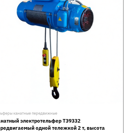
льферы канатные передвижные
анатный электротельфер Т39332
редвигаемый одной тележкой 2 т, высота