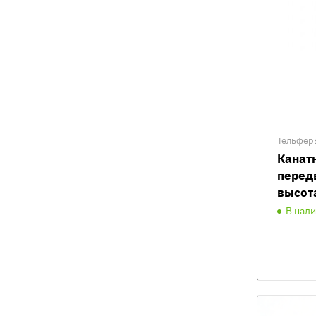
Тельфер
Канат
перед
высот
В нал