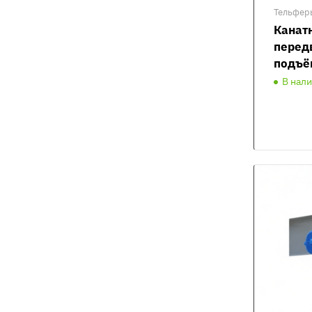
Тельфер
Канат
перед
подъё
В нал