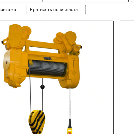
монтажа
Кратность полиспаста