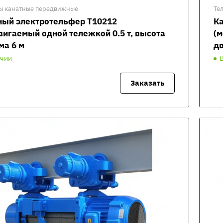
ы канатные передвижные
Те
ный электротельфер Т10212
Ка
вигаемый одной тележкой 0.5 т, высота
(м
ма 6 м
дв
ичии
Заказать