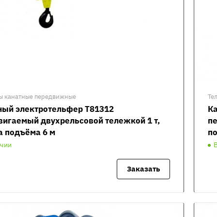
ы канатные передвижные
Те
ный электротельфер Т81312
К
вигаемый двухрельсовой тележкой 1 т,
пе
а подъёма 6 м
по
ичии
Заказать