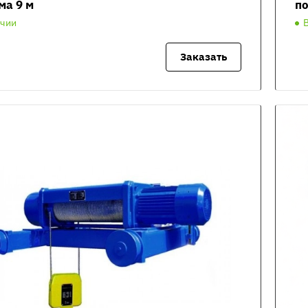
ма 9 м
по
ичии
Заказать