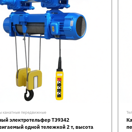
ы канатные передвижные
Те
ный электротельфер Т39342
К
вигаемый одной тележкой 2 т, высота
пе