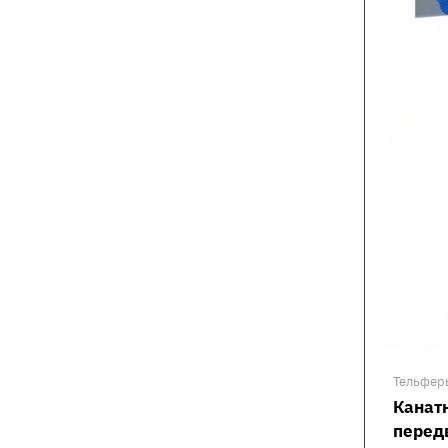
Тельфер
Канат
перед