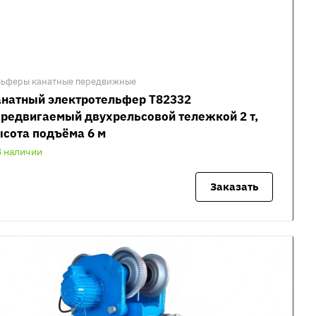
льферы канатные передвижные
анатный электротельфер Т82332
редвигаемый двухрельсовой тележкой 2 т,
сота подъёма 6 м
В наличии
Заказать