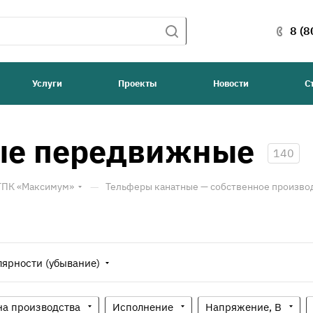
8 (8
Услуги
Проекты
Новости
С
ые передвижные
140
—
 ТПК «Максимум»
Тельферы канатные — собственное произво
лярности (убывание)
на производства
Исполнение
Напряжение, В