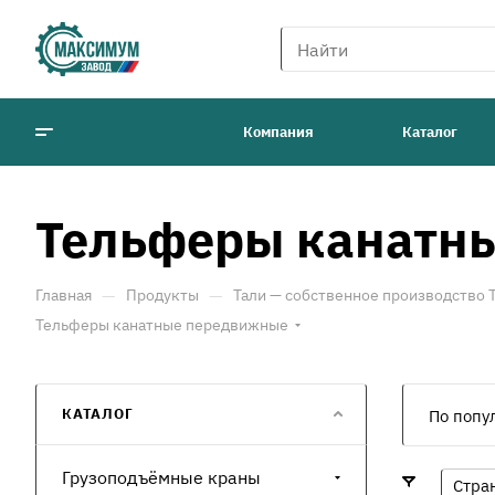
Компания
Каталог
Тельферы канатн
—
—
Главная
Продукты
Тали — собственное производство
Тельферы канатные передвижные
КАТАЛОГ
По попу
Грузоподъёмные краны
Стра