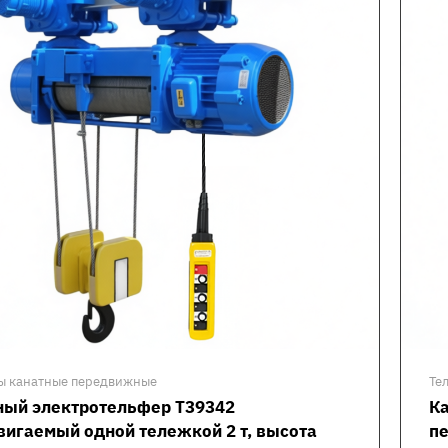
ы канатные передвижные
Те
ный электротельфер Т39342
К
вигаемый одной тележкой 2 т, высота
пе