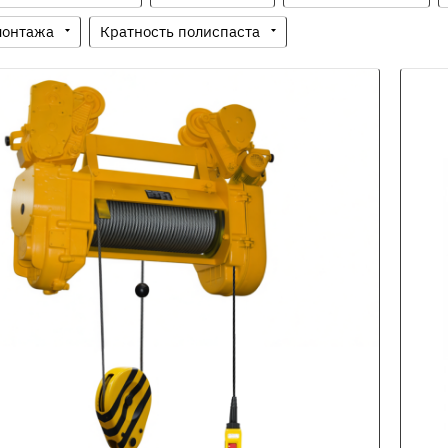
монтажа
Кратность полиспаста