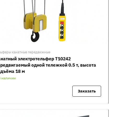
льферы канатные передвижные
анатный электротельфер Т10242
редвигаемый одной тележкой 0.5 т, высота
дъёма 18 м
В наличии
Заказать