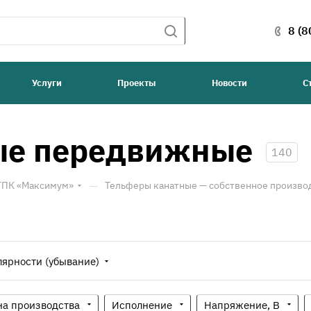
8 (8
Услуги
Проекты
Новости
С
ые передвижные
140
—
 ТПК «Максимум»
Тельферы канатные — собственное произво
лярности (убывание)
на производства
Исполнение
Напряжение, В