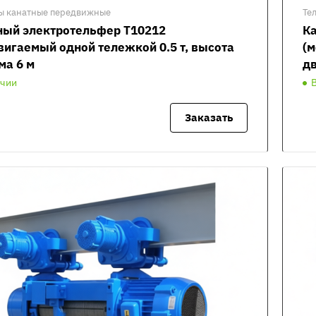
ы канатные передвижные
Те
ный электротельфер Т10212
Ка
вигаемый одной тележкой 0.5 т, высота
(м
ма 6 м
дв
ичии
Заказать