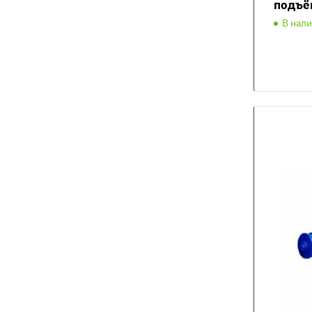
подъё
В нал