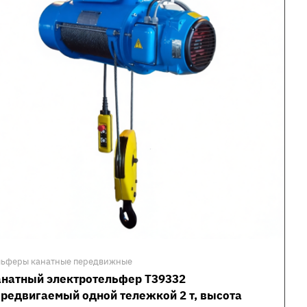
льферы канатные передвижные
анатный электротельфер Т39332
редвигаемый одной тележкой 2 т, высота