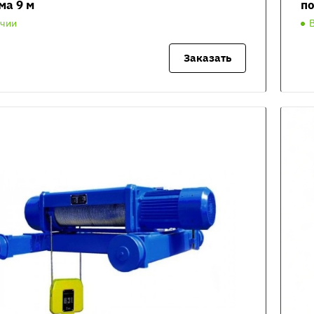
ма 9 м
по
ичии
Заказать