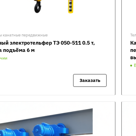
ы канатные передвижные
Те
ый электротельфер ТЭ 050-511 0.5 т,
К
а подъёма 6 м
пе
вы
ичии
Заказать