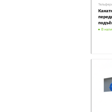
Тельфер
Канат
перед
подъё
В нал