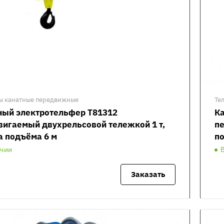
ы канатные передвижные
Те
ный электротельфер Т81312
К
вигаемый двухрельсовой тележкой 1 т,
пе
а подъёма 6 м
по
ичии
Заказать