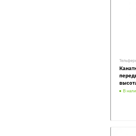
Тельфер
Канат
перед
высот
В нал