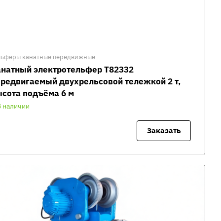
льферы канатные передвижные
анатный электротельфер Т82332
редвигаемый двухрельсовой тележкой 2 т,
сота подъёма 6 м
В наличии
Заказать