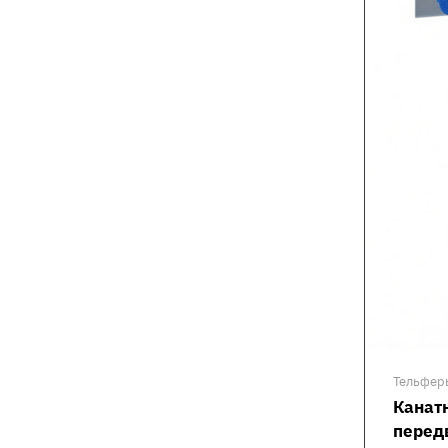
Тельфер
Канат
перед