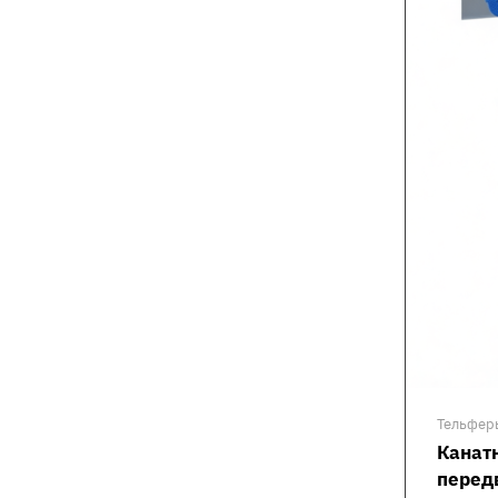
Тельфер
Канат
перед