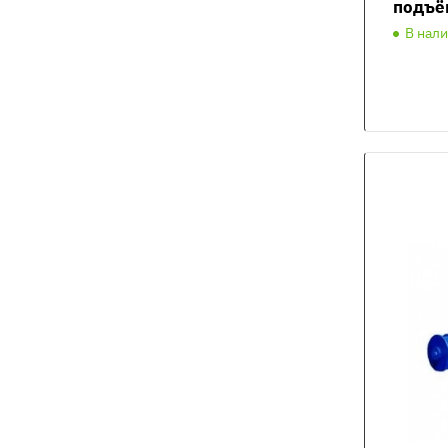
подъё
В нал