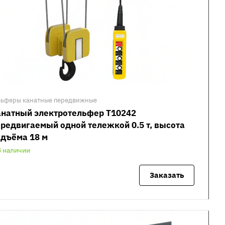
льферы канатные передвижные
анатный электротельфер Т10242
редвигаемый одной тележкой 0.5 т, высота
дъёма 18 м
В наличии
Заказать