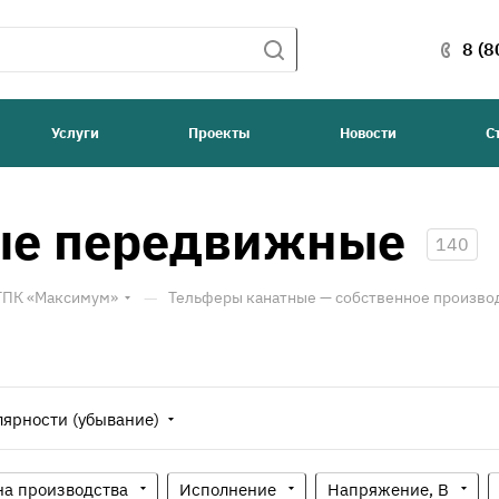
8 (8
Услуги
Проекты
Новости
С
ые передвижные
140
—
 ТПК «Максимум»
Тельферы канатные — собственное произво
лярности (убывание)
на производства
Исполнение
Напряжение, В