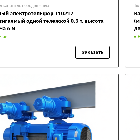
ы канатные передвижные
Те
ный электротельфер Т10212
Ка
вигаемый одной тележкой 0.5 т, высота
(м
ма 6 м
дв
ичии
Заказать