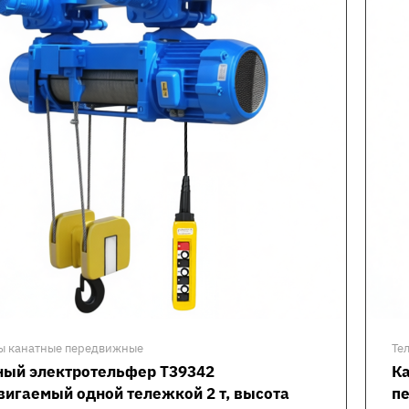
ы канатные передвижные
Те
ный электротельфер Т39342
К
вигаемый одной тележкой 2 т, высота
пе