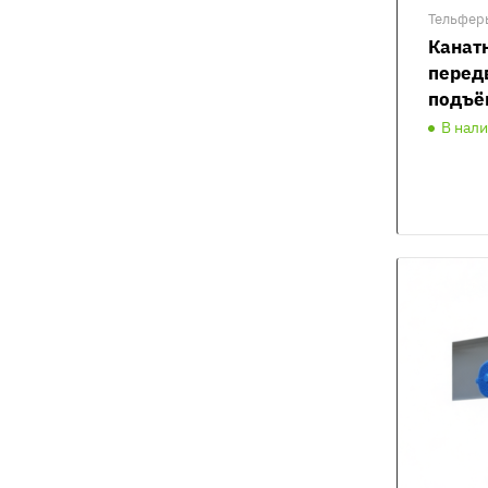
Тельфер
Канат
перед
подъё
В нал