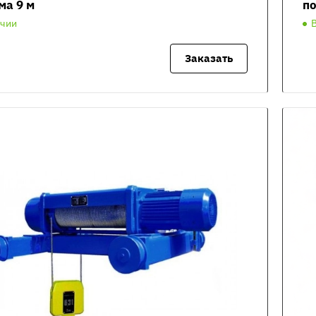
ма 9 м
по
ичии
Заказать