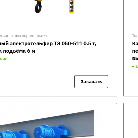
ы канатные передвижные
Те
ый электротельфер ТЭ 050-511 0.5 т,
К
а подъёма 6 м
пе
вы
ичии
Заказать