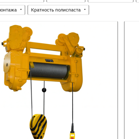
монтажа
Кратность полиспаста