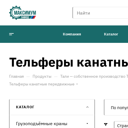
Компания
Каталог
Тельферы канатн
—
—
Главная
Продукты
Тали — собственное производство
Тельферы канатные передвижные
КАТАЛОГ
По попу
Грузоподъёмные краны
Стра