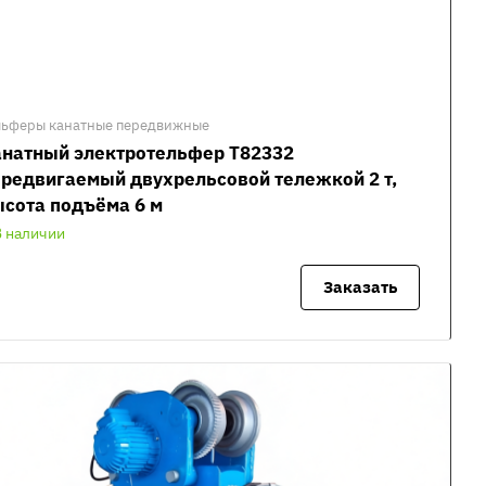
льферы канатные передвижные
анатный электротельфер Т82332
редвигаемый двухрельсовой тележкой 2 т,
сота подъёма 6 м
В наличии
Заказать