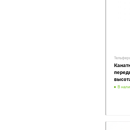
Тельфер
Канат
перед
высот
В нал