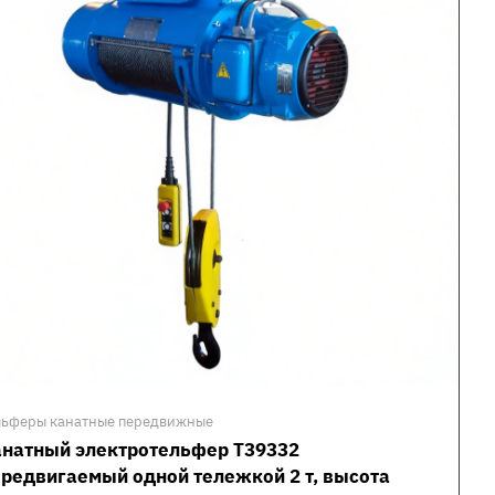
льферы канатные передвижные
анатный электротельфер Т39332
редвигаемый одной тележкой 2 т, высота