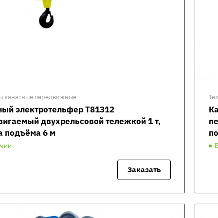
ы канатные передвижные
Те
ный электротельфер Т81312
К
вигаемый двухрельсовой тележкой 1 т,
пе
а подъёма 6 м
по
ичии
Заказать