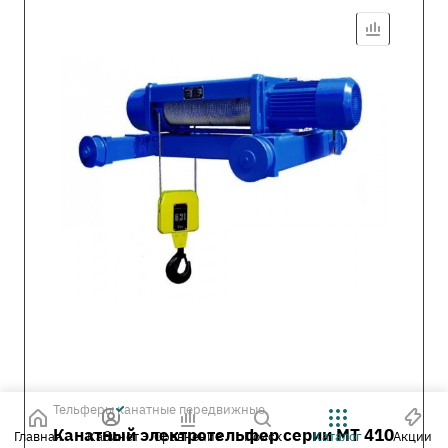
Тельферы канатные передвижные
Канатный электротельфер серии MT 410
Главная
Кабинет
Сравнение
Поиск
Каталог
Акции