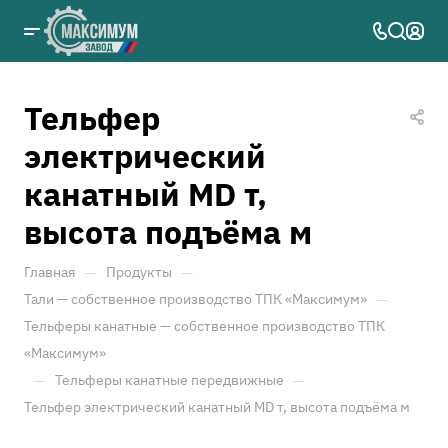
Тельфер
электрический
канатный MD т,
высота подъёма м
—
—
Главная
Продукты
—
Тали — собственное производство ТПК «Максимум»
Тельферы канатные — собственное производство ТПК
«Максимум»
—
—
Тельферы канатные передвижные
Тельфер электрический канатный MD т, высота подъёма м