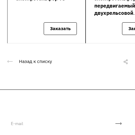
передвигаемый
двухрельсовой
тележке полисп
Заказать
За
Назад к списку
Подписывайтесь
на новости и акции