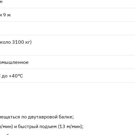
н
 9 м
около 3100 кг)
омышленное
C до +40°C
и
ещаться по двутавровой балке;
м/мин) и быстрый подъем (13 м/мин);