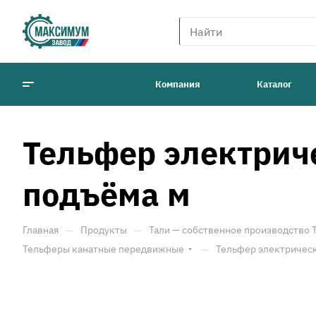
Компания
Каталог
Тельфер электрич
подъёма м
—
—
Главная
Продукты
Тали — собственное производство
—
Тельферы канатные передвижные
Тельфер электрическ