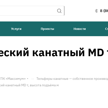
8 (8
Услуги
Проекты
Новости
С
еский канатный MD т
—
 ТПК «Максимум»
Тельферы канатные — собственное произво
ий канатный MD т, высота подъёма м