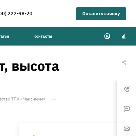
00) 222-98-20
Оставить заявку
татьи
Контакты
, высота
—
дство ТПК «Максимум»