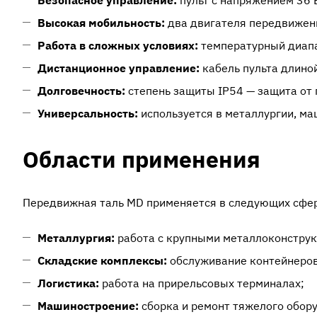
Безопасное управление:
пульт с напряжением 36 
Высокая мобильность:
два двигателя передвижени
Работа в сложных условиях:
температурный диапа
Дистанционное управление:
кабель пульта длиной
Долговечность:
степень защиты IP54 — защита от 
Универсальность:
используется в металлургии, ма
Области применения
Передвижная таль MD применяется в следующих сфер
Металлургия:
работа с крупными металлоконстру
Складские комплексы:
обслуживание контейнеров
Логистика:
работа на прирельсовых терминалах;
Машиностроение:
сборка и ремонт тяжелого обор