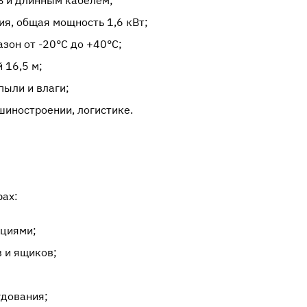
В и длинным кабелем;
я, общая мощность 1,6 кВт;
зон от -20°C до +40°C;
 16,5 м;
пыли и влаги;
шиностроении, логистике.
ах:
кциями;
 и ящиков;
удования;