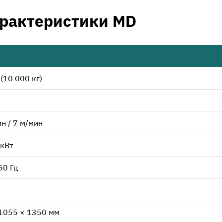
арактеристики MD
е
(10 000 кг)
ин / 7 м/мин
 кВт
50 Гц
1055 × 1350 мм