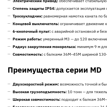
Электрический привод:
обеспечивает стабильную 
Степень защиты IP54:
допускается эксплуатация 
Тросоукладчик:
равномерная намотка каната по б
Концевой выключатель:
ограничивает движение к
6-кнопочный пульт:
с аварийной остановкой и бе
Режим работы:
умеренный М3 — до 120 включений
Радиус закругления монорельса:
минимум 9 м для
Совместимость:
с балками 36М–45М шириной 130
Преимущества серии MD
Двухскоростной режим:
возможность точной и бы
Высокая грузоподъемность:
10 тонн — для тяжел
Широкая совместимость:
подходит к балкам 36М