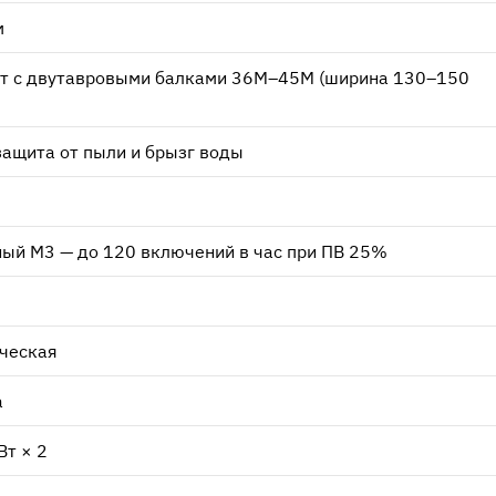
м
т с двутавровыми балками 36М–45М (ширина 130–150
защита от пыли и брызг воды
ый М3 — до 120 включений в час при ПВ 25%
ческая
а
Вт × 2