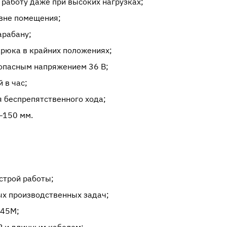
работу даже при высоких нагрузках;
вне помещения;
арабану;
рюка в крайних положениях;
зопасным напряжением 36 В;
 в час;
 беспрепятственного хода;
–150 мм.
строй работы;
ых производственных задач;
–45М;