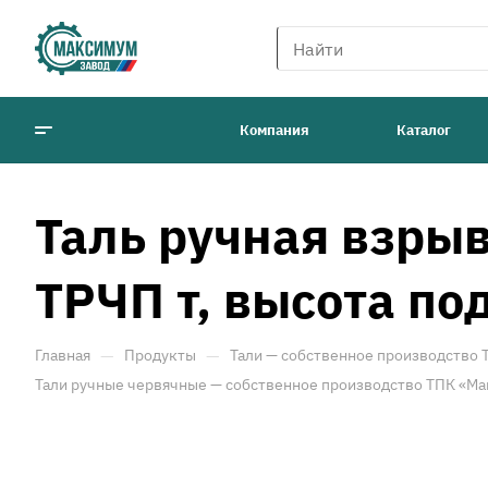
Компания
Каталог
Таль ручная взры
ТРЧП т, высота по
—
—
Главная
Продукты
Тали — собственное производство
Тали ручные червячные — собственное производство ТПК «М