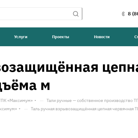
8 (8
Услуги
Проекты
Новости
С
возащищённая цепн
дъёма м
—
 ТПК «Максимум»
Тали ручные — собственное производство 
—
аксимум»
Таль ручная взрывозащищённая цепная червячная Т