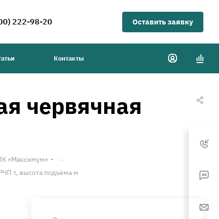
00) 222-98-20
Оставить заявку
татьи
Контакты
ая червячная
—
ТПК «Максимум»
РЧП т, высота подъёма м