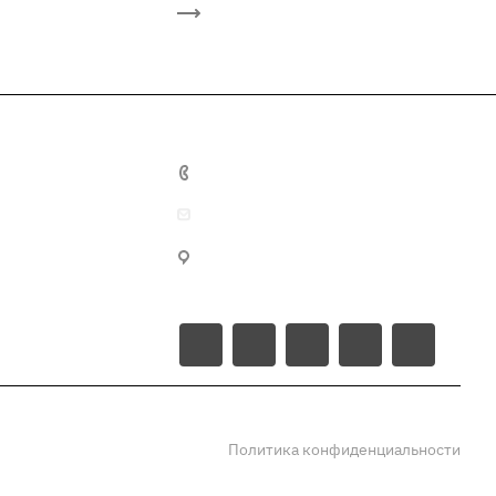
8 (800) 222-98-20
zakaz@tpk36.ru
г. Воронеж, ул.
Малаховского, д. 52
Политика конфиденциальности