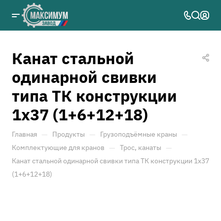
Канат стальной
одинарной свивки
типа ТК конструкции
1х37 (1+6+12+18)
—
—
—
Главная
Продукты
Грузоподъёмные краны
—
—
Комплектующие для кранов
Трос, канаты
Канат стальной одинарной свивки типа ТК конструкции 1х37
(1+6+12+18)