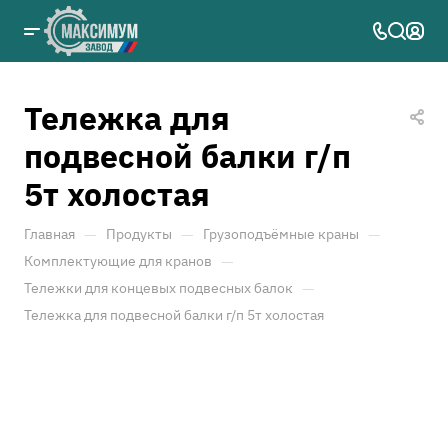
Тележка для
подвесной балки г/п
5т холостая
—
—
—
Главная
Продукты
Грузоподъёмные краны
—
Комплектующие для кранов
—
Тележки для концевых подвесных балок
Тележка для подвесной балки г/п 5т холостая