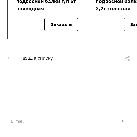
подвесной балки г/п 5т
подвесной балк
приводная
3,2т холостая
Заказать
За
Назад к списку
Подписывайтесь
на новости и акции