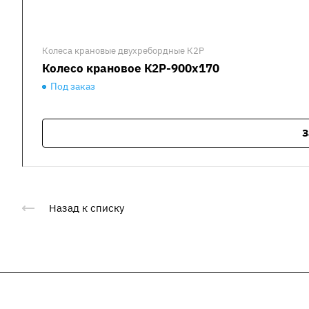
Колеса крановые двухребордные К2Р
Колесо крановое К2Р-900х170
Под заказ
З
Назад к списку