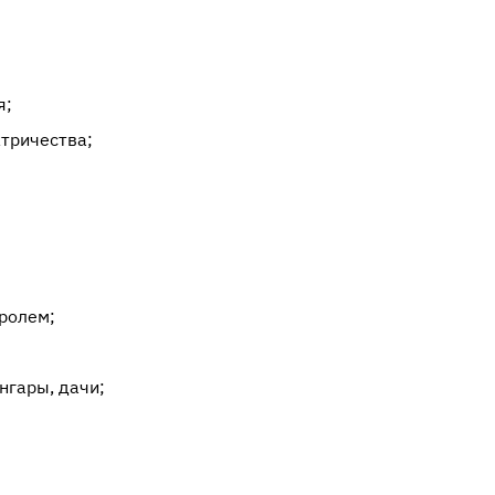
и
я;
тричества;
ролем;
нгары, дачи;