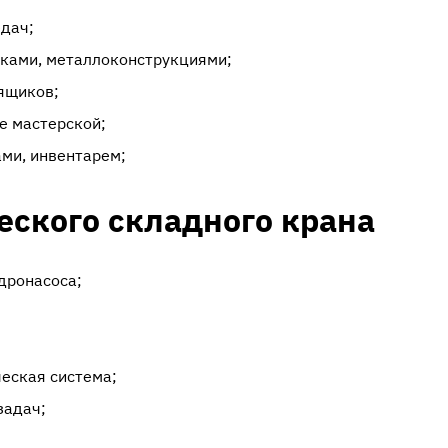
едач;
оками, металлоконструкциями;
ящиков;
е мастерской;
ами, инвентарем;
ского складного крана
дронасоса;
еская система;
задач;