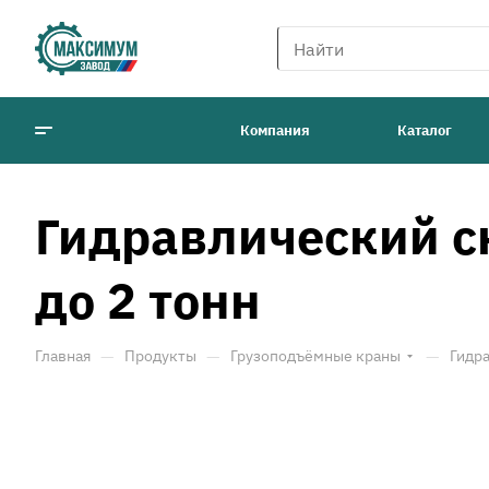
Компания
Каталог
Гидравлический с
до 2 тонн
—
—
—
Главная
Продукты
Грузоподъёмные краны
Гидр