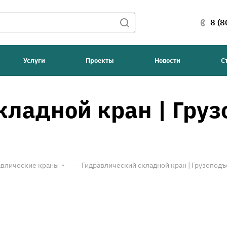
8 (8
Услуги
Проекты
Новости
С
кладной кран | Гру
—
авлические краны
Гидравлический складной кран | Грузоподъ