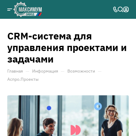
CRM-система для
управления проектами и
задачами
—
—
—
Главная
Информация
Возможности
Аспро.Проекты