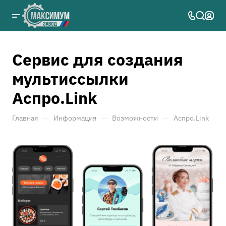
Сервис для создания
мультиссылки
Аспро.Link
—
—
—
Главная
Информация
Возможности
Аспро.Link