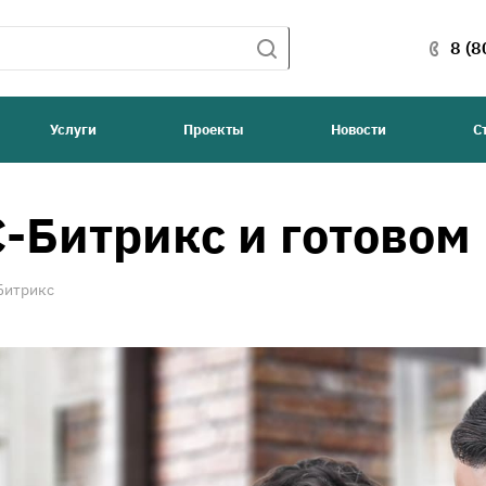
8 (8
Услуги
Проекты
Новости
С
С-Битрикс и готово
Битрикс