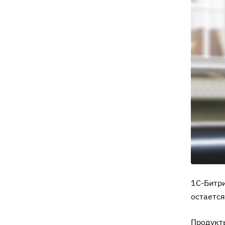
1C-Битри
остается
Продукты