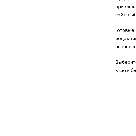
привлека
сайт, вы
Готовые 
редакци
особенно
Выберите
в сети б
Подписывайтесь
на новости и акц