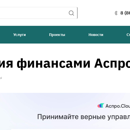
8 (8
Услуги
Проекты
Новости
С
ния финансами Аспр
ы