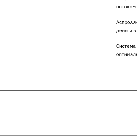
потоком 
Аспро.Ф
деньги в
Система 
оптималь
Подписывайтесь
на новости и акц