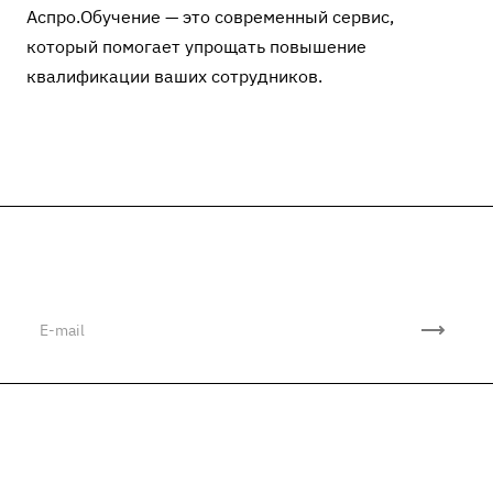
Аспро.Обучение — это современный сервис,
который помогает упрощать повышение
квалификации ваших сотрудников.
Подписывайтесь
на новости и акции
Компания
Каталог
О компании